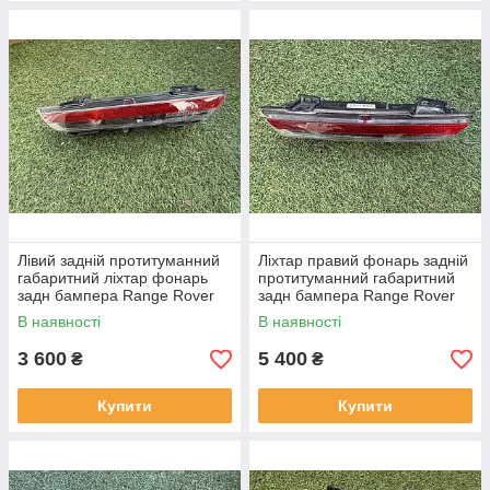
Лівий задній протитуманний
Ліхтар правий фонарь задній
габаритний ліхтар фонарь
протитуманний габаритний
задн бампера Range Rover
задн бампера Range Rover
L460 від 2021-рр LR152299
L460 від2021-рр, LR152295
В наявності
В наявності
оригінал бв повністю р
оригінал повністю робо
3 600
5 400
₴
₴
Купити
Купити