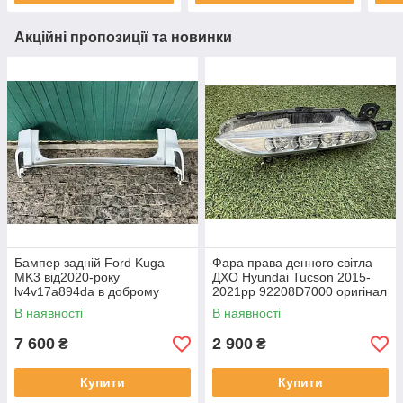
Акційні пропозиції та новинки
Бампер задній Ford Kuga
Фара права денного світла
MK3 від2020-року
ДХО Hyundai Tucson 2015-
lv4v17a894da в доброму
2021рр 92208D7000 оригінал
стані , можно не фарбувати
бв відсутнє одне кріплення,
В наявності
В наявності
повністю робоча
7 600
2 900
₴
₴
Купити
Купити