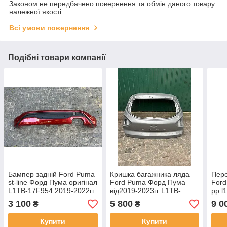
Законом не передбачено повернення та обмін даного товару
належної якості
Всі умови повернення
Подібні товари компанії
Бампер задній Ford Puma
Кришка багажника ляда
Пере
st-line Форд Пума оригінал
Ford Puma Форд Пума
Ford
L1TB-17F954 2019-2022гг
від2019-2023гг L1TB-
рр l
б/у, цілий, їсть
S40404-AC оригінал
міні
3 100
5 800
9 0
₴
₴
що н
бу
Купити
Купити