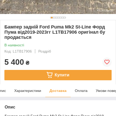
Бампер задній Ford Puma Mk2 St-Line Форд
Пума від2019-2023гг L1TB17906 оригінал бу
продається
В наявності
Код: L1TB17906
Роздріб
5 400
₴
Купити
пис
Характеристики
Доставка
Оплата
Умови пове
Опис
Бампер задній Ford Puma Mk2 St-Line Форд Пума від2019-