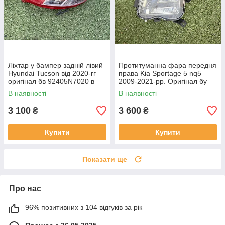
Ліхтар у бампер задній лівий
Протитуманна фара передня
Hyundai Tucson від 2020-гг
права Kia Sportage 5 nq5
оригінал бв 92405N7020 в
2009-2021-рр. Оригінал бу
нормальному стані
92202R2000 проклеєна
В наявності
В наявності
тріщина скла в непомітному
місці
3 100
3 600
₴
₴
Купити
Купити
Показати ще
Про нас
96% позитивних з 104 відгуків за рік