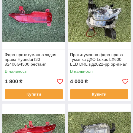
Фара протитуманна задня
Протитуманна фара права
права Hyundai I30
туманка ДХО Lexus LX600
92406G4500 рестайл
LED DRL від2022-рр оригінал
від2020-рр оригінал бв
бв відсутнє одно кріплення
В наявності
В наявності
відсутнє одне кріплення
1 800
4 000
₴
₴
Купити
Купити