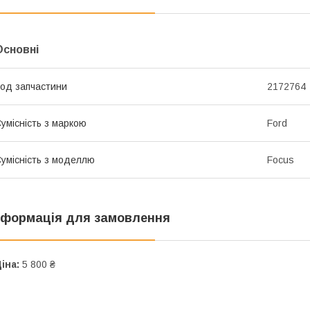
Основні
од запчастини
2172764
умісність з маркою
Ford
умісність з моделлю
Focus
нформація для замовлення
іна:
5 800 ₴