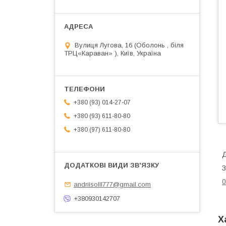
Вулиця Лугова, 16 (Оболонь , біля
ТРЦ«Караван» ), Київ, Україна
+380 (93) 014-27-07
+380 (93) 611-80-80
+380 (97) 611-80-80
Д
З
0
andriisolll777@gmail.com
+380930142707
Х