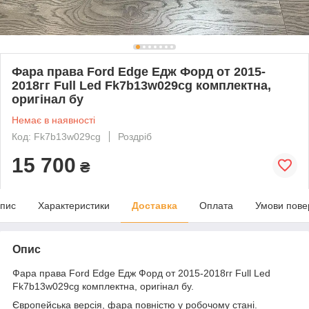
Фара права Ford Edge Едж Форд от 2015-
2018гг Full Led Fk7b13w029cg комплектна,
оригінал бу
Немає в наявності
Код: Fk7b13w029cg
Роздріб
15 700
₴
пис
Характеристики
Доставка
Оплата
Умови пове
Опис
Фара права Ford Edge Едж Форд от 2015-2018гг Full Led
Fk7b13w029cg комплектна, оригінал бу.
Європейська версія, фара повністю у робочому стані.