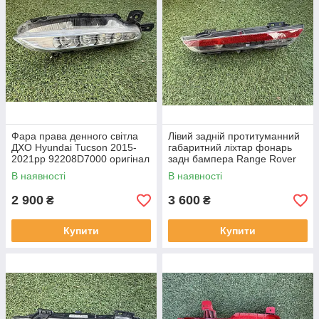
Фара права денного світла
Лівий задній протитуманний
ДХО Hyundai Tucson 2015-
габаритний ліхтар фонарь
2021рр 92208D7000 оригінал
задн бампера Range Rover
бв відсутнє одне кріплення,
L460 від 2021-рр LR152299
В наявності
В наявності
повністю робоча
оригінал бв повністю р
2 900
3 600
₴
₴
Купити
Купити