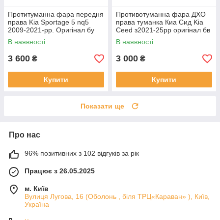
Протитуманна фара передня
Противотуманна фара ДХО
права Kia Sportage 5 nq5
права туманка Киа Сид Kia
2009-2021-рр. Оригінал бу
Ceed з2021-25рр оригінал бв
92202R2000 проклеєна
92207J7500 ціла
В наявності
В наявності
тріщина скла в непомітному
місці
3 600
3 000
₴
₴
Купити
Купити
Показати ще
Про нас
96% позитивних з 102 відгуків за рік
Працює з 26.05.2025
м. Київ
Вулиця Лугова, 16 (Оболонь , біля ТРЦ«Караван» ), Київ,
Україна