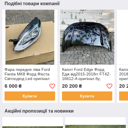
Подібні товари компанії
Фара передня ліва Ford
Капот Ford Edge Форд
Капо
Fiesta MK8 Форд Фієста
Едж від2015-2018гг FT4Z-
2018
Світлодіод Led оригінал
16612-A оригінал бу,
ориг
h1bb13w030cd від2018
металевий — знятий з
знят
6 000
20 200
20 
₴
₴
ясен
Купити
Купити
Акційні пропозиції та новинки