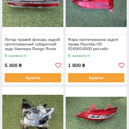
Ліхтар правий фонарь задній
Фара протитуманна задня
протитуманний габаритний
права Hyundai I30
задн бампера Range Rover
92406G4500 рестайл
L460 від2021-рр, LR152295
від2020-рр оригінал бв
В наявності
В наявності
оригінал повністю робо
відсутнє одне кріплення
5 400
1 800
₴
₴
Купити
Купити