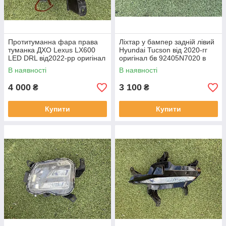
Протитуманна фара права
Ліхтар у бампер задній лівий
туманка ДХО Lexus LX600
Hyundai Tucson від 2020-гг
LED DRL від2022-рр оригінал
оригінал бв 92405N7020 в
бв відсутнє одно кріплення
нормальному стані
В наявності
В наявності
4 000
3 100
₴
₴
Купити
Купити