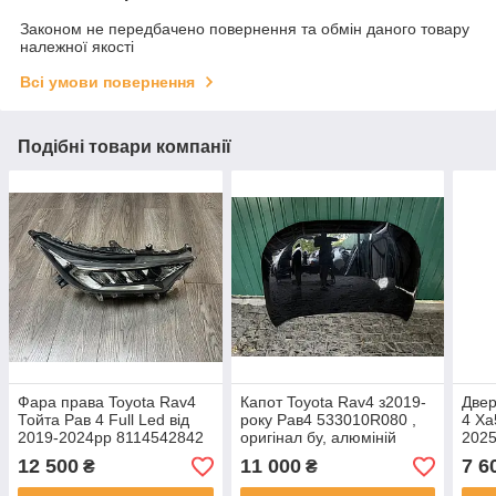
Законом не передбачено повернення та обмін даного товару
належної якості
Всі умови повернення
Подібні товари компанії
Фара права Toyota Rav4
Капот Toyota Rav4 з2019-
Двер
Тойта Рав 4 Full Led від
року Рав4 533010R080 ,
4 Xa
2019-2024рр 8114542842
оригінал бу, алюміній
202
оригінал бу
виправлен мінімальний
ориг
12 500
11 000
7 6
₴
₴
дефект
прит
(на 