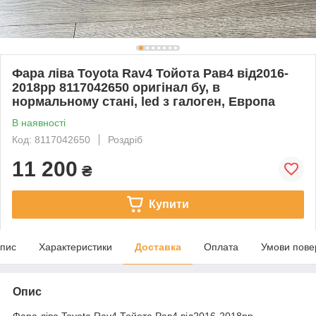
Фара ліва Toyota Rav4 Тойота Рав4 від2016-
2018рр 8117042650 оригінал бу, в
нормальному стані, led з галоген, Европа
В наявності
Код: 8117042650
Роздріб
11 200
₴
Купити
пис
Характеристики
Доставка
Оплата
Умови пове
Опис
Фара ліва Toyota Rav4 Тойота Рав4 від2016-2018рр