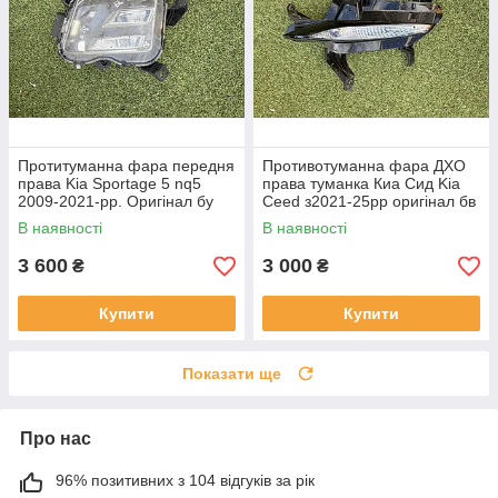
Протитуманна фара передня
Противотуманна фара ДХО
права Kia Sportage 5 nq5
права туманка Киа Сид Kia
2009-2021-рр. Оригінал бу
Ceed з2021-25рр оригінал бв
92202R2000 проклеєна
92207J7500 ціла
В наявності
В наявності
тріщина скла в непомітному
місці
3 600
3 000
₴
₴
Купити
Купити
Показати ще
Про нас
96% позитивних з 104 відгуків за рік