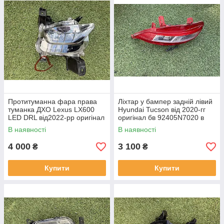
Протитуманна фара права
Ліхтар у бампер задній лівий
туманка ДХО Lexus LX600
Hyundai Tucson від 2020-гг
LED DRL від2022-рр оригінал
оригінал бв 92405N7020 в
бв відсутнє одно кріплення
нормальному стані
В наявності
В наявності
4 000
3 100
₴
₴
Купити
Купити