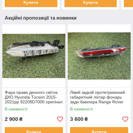
Купити
Купити
Акційні пропозиції та новинки
Фара права денного світла
Лівий задній протитуманний
ДХО Hyundai Tucson 2015-
габаритний ліхтар фонарь
2021рр 92208D7000 оригінал
задн бампера Range Rover
бв відсутнє одне кріплення,
L460 від 2021-рр LR152299
В наявності
В наявності
повністю робоча
оригінал бв повністю р
2 900
3 600
₴
₴
Купити
Купити