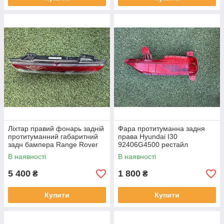
Ліхтар правий фонарь задній
Фара протитуманна задня
протитуманний габаритний
права Hyundai I30
задн бампера Range Rover
92406G4500 рестайл
L460 від2021-рр, LR152295
від2020-рр оригінал бв
В наявності
В наявності
оригінал повністю робо
відсутнє одне кріплення
5 400
1 800
₴
₴
Купити
Купити