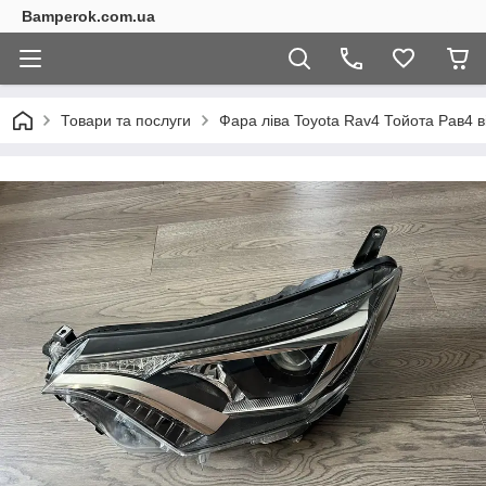
Bamperok.com.ua
Товари та послуги
Фара ліва Toyota Rav4 Тойота Рав4 в