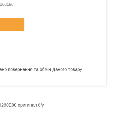
0260E80
ено повернення та обмін даного товару
0260E80 оригинал б/у