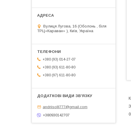
Вулиця Лугова, 16 (Оболонь , біля
ТРЦ«Караван» ), Київ, Україна
+380 (93) 014-27-07
+380 (93) 611-80-80
+380 (97) 611-80-80
К
З
andriisolll777@gmail.com
0
+380930142707