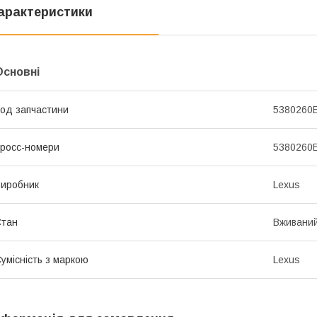
арактеристики
Основні
од запчастини
5380260
росс-номери
5380260
иробник
Lexus
Стан
Вживани
умісність з маркою
Lexus