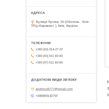
Вулиця Лугова, 16 (Оболонь , біля
ТРЦ«Караван» ), Київ, Україна
+380 (93) 014-27-07
+380 (93) 611-80-80
+380 (97) 611-80-80
Б
З
andriisolll777@gmail.com
0
+380930142707