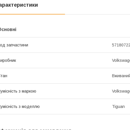
арактеристики
Основні
од запчастини
5718072
иробник
Volkswag
Стан
Вживани
умісність з маркою
Volkswag
умісність з моделлю
Tiguan