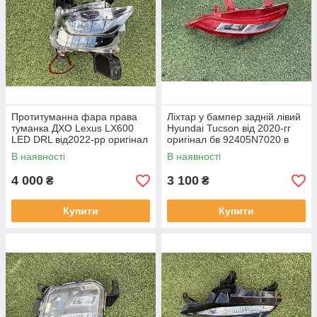
Протитуманна фара права
Ліхтар у бампер задній лівий
туманка ДХО Lexus LX600
Hyundai Tucson від 2020-гг
LED DRL від2022-рр оригінал
оригінал бв 92405N7020 в
бв відсутнє одно кріплення
нормальному стані
В наявності
В наявності
4 000
3 100
₴
₴
Купити
Купити