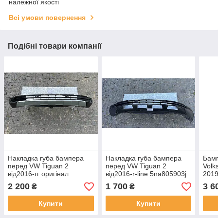
належної якості
Всі умови повернення
Подібні товари компанії
Накладка губа бампера
Накладка губа бампера
Бамп
перед VW Tiguan 2
перед VW Tiguan 2
Volk
від2016-гг оригінал
від2016-r-line 5na805903j
2019
5NA805903J R-Line
оригінал бу
нор
2 200
1 700
3 6
₴
₴
Купити
Купити