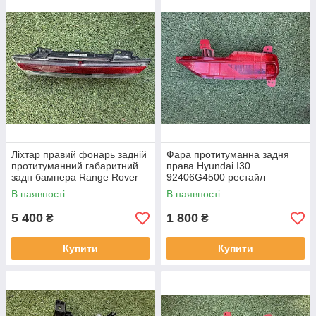
Ліхтар правий фонарь задній
Фара протитуманна задня
протитуманний габаритний
права Hyundai I30
задн бампера Range Rover
92406G4500 рестайл
L460 від2021-рр, LR152295
від2020-рр оригінал бв
В наявності
В наявності
оригінал повністю робо
відсутнє одне кріплення
5 400
1 800
₴
₴
Купити
Купити