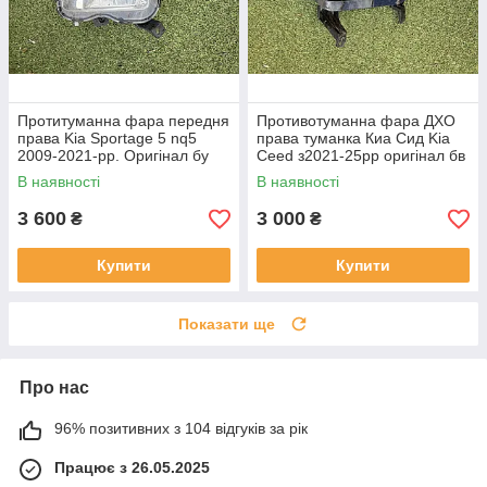
Протитуманна фара передня
Противотуманна фара ДХО
права Kia Sportage 5 nq5
права туманка Киа Сид Kia
2009-2021-рр. Оригінал бу
Ceed з2021-25рр оригінал бв
92202R2000 проклеєна
92207J7500 ціла
В наявності
В наявності
тріщина скла в непомітному
місці
3 600
3 000
₴
₴
Купити
Купити
Показати ще
Про нас
96% позитивних з 104 відгуків за рік
Працює з 26.05.2025