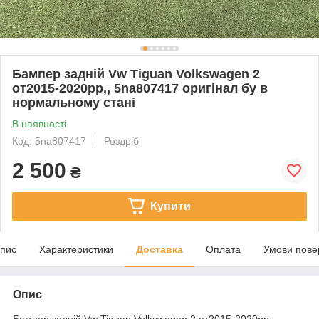
Бампер задній Vw Tiguan Volkswagen 2
от2015-2020рр,, 5na807417 оригінал бу в
нормальному стані
В наявності
Код: 5na807417
Роздріб
2 500
₴
Купити
пис
Характеристики
Доставка
Оплата
Умови пове
Опис
Бампер задній Vw Tiguan Volkswagen 2 от2015-2020рр,,