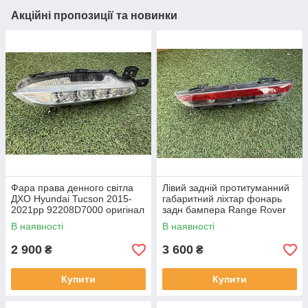
Акційні пропозиції та новинки
Фара права денного світла
Лівий задній протитуманний
ДХО Hyundai Tucson 2015-
габаритний ліхтар фонарь
2021рр 92208D7000 оригінал
задн бампера Range Rover
бв відсутнє одне кріплення,
L460 від 2021-рр LR152299
В наявності
В наявності
повністю робоча
оригінал бв повністю р
2 900
3 600
₴
₴
Купити
Купити