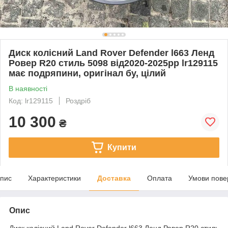
Диск колісний Land Rover Defender l663 Ленд
Ровер R20 стиль 5098 від2020-2025рр lr129115
має подряпини, оригінал бу, цілий
В наявності
Код: lr129115
Роздріб
10 300
₴
Купити
пис
Характеристики
Доставка
Оплата
Умови пове
Опис
Диск колісний Land Rover Defender l663 Ленд Ровер R20 стиль