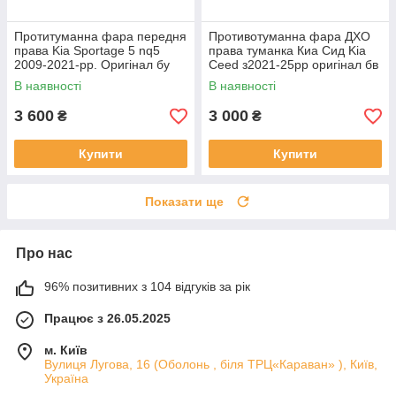
Протитуманна фара передня
Противотуманна фара ДХО
права Kia Sportage 5 nq5
права туманка Киа Сид Kia
2009-2021-рр. Оригінал бу
Ceed з2021-25рр оригінал бв
92202R2000 проклеєна
92207J7500 ціла
В наявності
В наявності
тріщина скла в непомітному
місці
3 600
3 000
₴
₴
Купити
Купити
Показати ще
Про нас
96% позитивних з 104 відгуків за рік
Працює з 26.05.2025
м. Київ
Вулиця Лугова, 16 (Оболонь , біля ТРЦ«Караван» ), Київ,
Україна