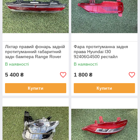
Ліхтар правий фонарь задній
Фара протитуманна задня
протитуманний габаритний
права Hyundai I30
задн бампера Range Rover
92406G4500 рестайл
L460 від2021-рр, LR152295
від2020-рр оригінал бв
В наявності
В наявності
оригінал повністю робо
відсутнє одне кріплення
5 400
1 800
₴
₴
Купити
Купити