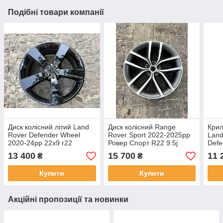
Подібні товари компанії
Диск колісний літий Land
Диск колісний Range
Крил
Rover Defender Wheel
Rover Sport 2022-2025рр
Land
2020-24рр 22x9 r22
Ровер Спорт R22 9.5j
Defe
LR132993 оригінал бу,
LR167054 є подряпина,
2024
13 400
15 700
11 
₴
₴
подряпина, цілий
оригінал бу, цілий
бу
Купити
Купити
Акційні пропозиції та новинки