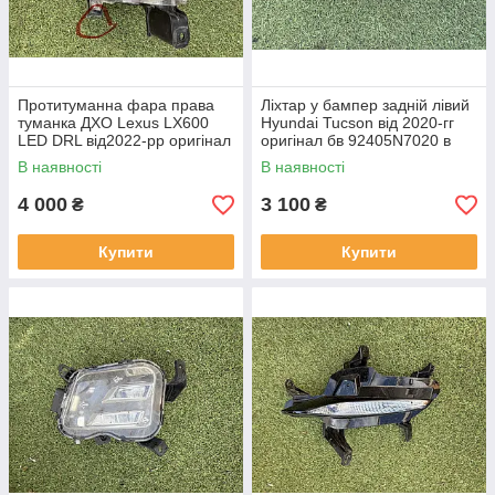
Протитуманна фара права
Ліхтар у бампер задній лівий
туманка ДХО Lexus LX600
Hyundai Tucson від 2020-гг
LED DRL від2022-рр оригінал
оригінал бв 92405N7020 в
бв відсутнє одно кріплення
нормальному стані
В наявності
В наявності
4 000
3 100
₴
₴
Купити
Купити