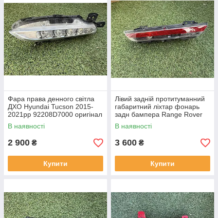
Фара права денного світла
Лівий задній протитуманний
ДХО Hyundai Tucson 2015-
габаритний ліхтар фонарь
2021рр 92208D7000 оригінал
задн бампера Range Rover
бв відсутнє одне кріплення,
L460 від 2021-рр LR152299
В наявності
В наявності
повністю робоча
оригінал бв повністю р
2 900
3 600
₴
₴
Купити
Купити