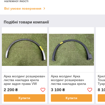
належної якості
Всі умови повернення
Подібні товари компанії
Арка молдинг розширювач
Арка молдинг Арка
Крил
листва накладка крила
молдинг розширювач
Toua
арки задня права VW
листва накладка крила
Туар
Touareg 3 Volkswagen
арки передня ліва VW
760
2 200
3 100
8 1
₴
₴
від2019-нч 760853818c
Tiguan I3 571 від2024-нч
оригінал бв
571853717 оригінал бв
Купити
Купити