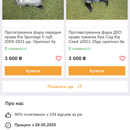
Протитуманна фара передня
Противотуманна фара ДХО
права Kia Sportage 5 nq5
права туманка Киа Сид Kia
2009-2021-рр. Оригінал бу
Ceed з2021-25рр оригінал бв
92202R2000 проклеєна
92207J7500 ціла
В наявності
В наявності
тріщина скла в непомітному
місці
3 600
3 000
₴
₴
Купити
Купити
Показати ще
Про нас
96% позитивних з 104 відгуків за рік
Працює з 26.05.2025