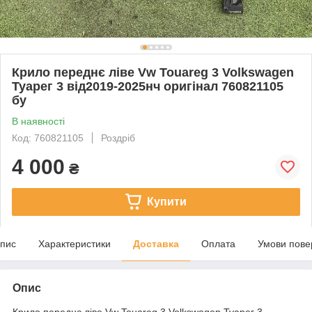
Крило переднє ліве Vw Touareg 3 Volkswagen
Туарег 3 від2019-2025нч оригінал 760821105
бу
В наявності
Код: 760821105
Роздріб
4 000
₴
Купити
пис
Характеристики
Доставка
Оплата
Умови пове
Опис
Крило переднє ліве Vw Touareg 3 Volkswagen Туарег 3