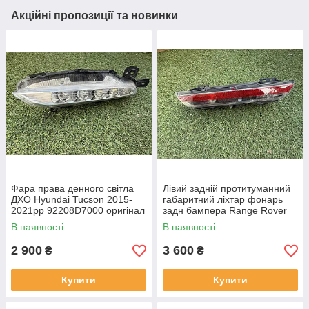
Акційні пропозиції та новинки
Фара права денного світла
Лівий задній протитуманний
ДХО Hyundai Tucson 2015-
габаритний ліхтар фонарь
2021рр 92208D7000 оригінал
задн бампера Range Rover
бв відсутнє одне кріплення,
L460 від 2021-рр LR152299
В наявності
В наявності
повністю робоча
оригінал бв повністю р
2 900
3 600
₴
₴
Купити
Купити