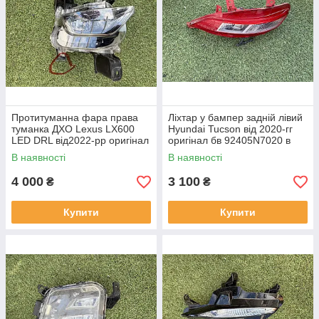
Протитуманна фара права
Ліхтар у бампер задній лівий
туманка ДХО Lexus LX600
Hyundai Tucson від 2020-гг
LED DRL від2022-рр оригінал
оригінал бв 92405N7020 в
бв відсутнє одно кріплення
нормальному стані
В наявності
В наявності
4 000
3 100
₴
₴
Купити
Купити