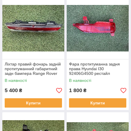
Ліхтар правий фонарь задній
Фара протитуманна задня
протитуманний габаритний
права Hyundai I30
задн бампера Range Rover
92406G4500 рестайл
L460 від2021-рр, LR152295
від2020-рр оригінал бв
В наявності
В наявності
оригінал повністю робо
відсутнє одне кріплення
5 400
1 800
₴
₴
Купити
Купити