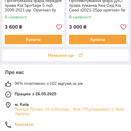
Протитуманна фара передня
Противотуманна фара ДХО
права Kia Sportage 5 nq5
права туманка Киа Сид Kia
2009-2021-рр. Оригінал бу
Ceed з2021-25рр оригінал бв
92202R2000 проклеєна
92207J7500 ціла
В наявності
В наявності
тріщина скла в непомітному
місці
3 600
3 000
₴
₴
Купити
Купити
Показати ще
Про нас
96% позитивних з 102 відгуків за рік
Працює з 26.05.2025
м. Київ
Вулиця Лугова, 16 (Оболонь , біля ТРЦ«Караван» ), Київ,
Україна
Контакти