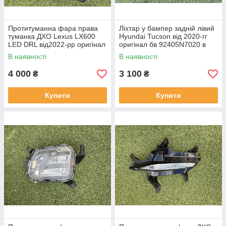
Протитуманна фара права
Ліхтар у бампер задній лівий
туманка ДХО Lexus LX600
Hyundai Tucson від 2020-гг
LED DRL від2022-рр оригінал
оригінал бв 92405N7020 в
бв відсутнє одно кріплення
нормальному стані
В наявності
В наявності
4 000
3 100
₴
₴
Купити
Купити