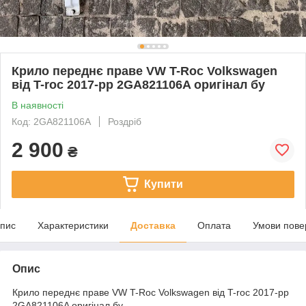
Крило переднє праве VW T-Roc Volkswagen
від T-roc 2017-рр 2GA821106A оригінал бу
В наявності
Код: 2GA821106A
Роздріб
2 900
₴
Купити
пис
Характеристики
Доставка
Оплата
Умови пове
Опис
Крило переднє праве VW T-Roc Volkswagen від T-roc 2017-рр
2GA821106A оригінал бу