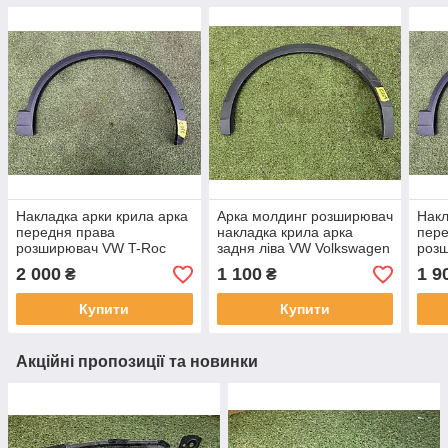
Накладка арки крила арка
Арка молдинг розширювач
Накл
передня права
накладка крила арка
пере
розширювач VW T-Roc
задня ліва VW Volkswagen
роз
2017-рр 2GA854732D
T-ROC 2017-рр
201
2 000
1 100
1 9
₴
₴
оригінал бв
2GA854819E оригінал бв
ориг
Купити
Купити
Акційні пропозиції та новинки