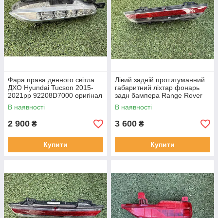
Фара права денного світла
Лівий задній протитуманний
ДХО Hyundai Tucson 2015-
габаритний ліхтар фонарь
2021рр 92208D7000 оригінал
задн бампера Range Rover
бв відсутнє одне кріплення,
L460 від 2021-рр LR152299
В наявності
В наявності
повністю робоча
оригінал бв повністю р
2 900
3 600
₴
₴
Купити
Купити