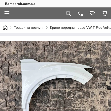
Bamperok.com.ua
Товари та послуги
Крило переднє праве VW T-Roc Volks