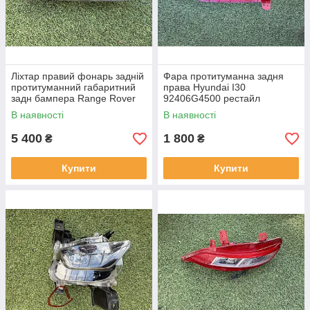
Ліхтар правий фонарь задній
Фара протитуманна задня
протитуманний габаритний
права Hyundai I30
задн бампера Range Rover
92406G4500 рестайл
L460 від2021-рр, LR152295
від2020-рр оригінал бв
В наявності
В наявності
оригінал повністю робо
відсутнє одне кріплення
5 400
1 800
₴
₴
Купити
Купити