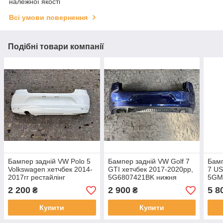
належної якості
Всі умови повернення
Подібні товари компанії
Бампер задній VW Polo 5
Бампер задній VW Golf 7
Бамп
Volkswagen хетчбек 2014-
GTI хетчбек 2017-2020рр,
7 US
2017гг рестайлінг
5G6807421BK нижня
5GM8
6C6807421A оригінал б/у
накладка gti на 2 труби,
2 200
2 900
5 8
₴
₴
оригінал бв
Купити
Купити