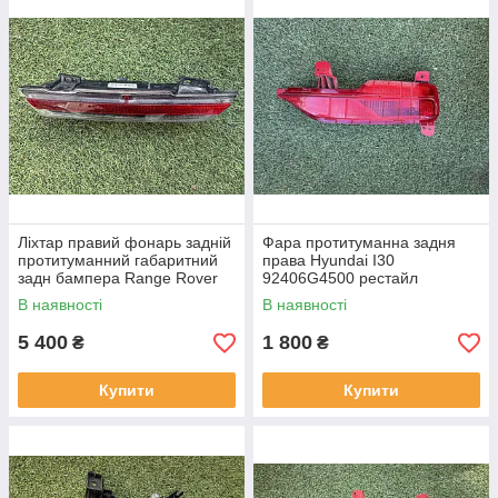
Ліхтар правий фонарь задній
Фара протитуманна задня
протитуманний габаритний
права Hyundai I30
задн бампера Range Rover
92406G4500 рестайл
L460 від2021-рр, LR152295
від2020-рр оригінал бв
В наявності
В наявності
оригінал повністю робо
відсутнє одне кріплення
5 400
1 800
₴
₴
Купити
Купити