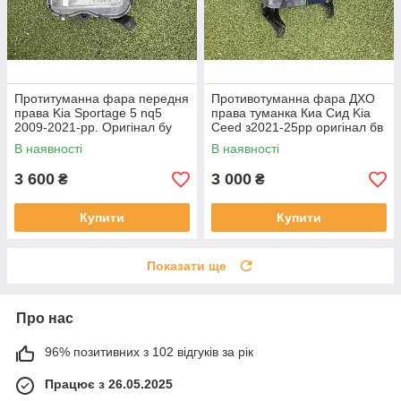
Протитуманна фара передня
Противотуманна фара ДХО
права Kia Sportage 5 nq5
права туманка Киа Сид Kia
2009-2021-рр. Оригінал бу
Ceed з2021-25рр оригінал бв
92202R2000 проклеєна
92207J7500 ціла
В наявності
В наявності
тріщина скла в непомітному
місці
3 600
3 000
₴
₴
Купити
Купити
Показати ще
Про нас
96% позитивних з 102 відгуків за рік
Працює з 26.05.2025