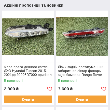
Акційні пропозиції та новинки
Фара права денного світла
Лівий задній протитуманний
ДХО Hyundai Tucson 2015-
габаритний ліхтар фонарь
2021рр 92208D7000 оригінал
задн бампера Range Rover
бв відсутнє одне кріплення,
L460 від 2021-рр LR152299
В наявності
В наявності
повністю робоча
оригінал бв повністю р
2 900
3 600
₴
₴
Купити
Купити