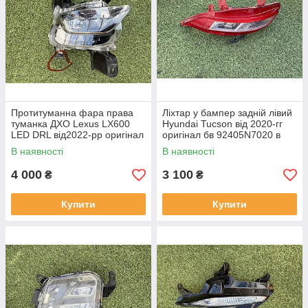
Протитуманна фара права
Ліхтар у бампер задній лівий
туманка ДХО Lexus LX600
Hyundai Tucson від 2020-гг
LED DRL від2022-рр оригінал
оригінал бв 92405N7020 в
бв відсутнє одно кріплення
нормальному стані
В наявності
В наявності
4 000
3 100
₴
₴
Купити
Купити