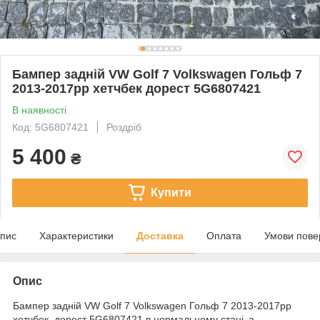
Бампер задній VW Golf 7 Volkswagen Гольф 7
2013-2017рр хетчбек дорест 5G6807421
В наявності
Код: 5G6807421
Роздріб
5 400
₴
Купити
пис
Характеристики
Доставка
Оплата
Умови пове
Опис
Бампер задній VW Golf 7 Volkswagen Гольф 7 2013-2017рр
хетчбек дорест 5G6807421 в нормальному стані, з