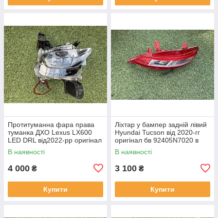
Протитуманна фара права
Ліхтар у бампер задній лівий
туманка ДХО Lexus LX600
Hyundai Tucson від 2020-гг
LED DRL від2022-рр оригінал
оригінал бв 92405N7020 в
бв відсутнє одно кріплення
нормальному стані
В наявності
В наявності
4 000
3 100
₴
₴
Купити
Купити