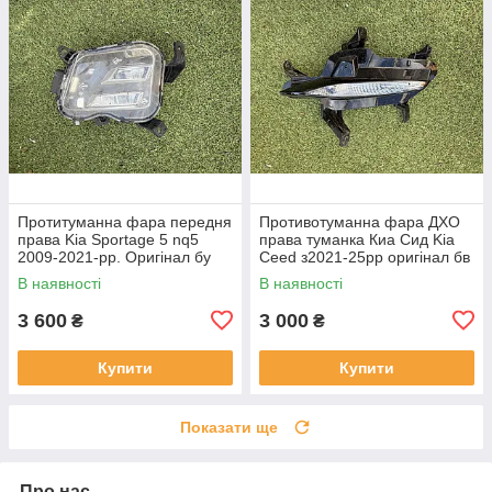
Протитуманна фара передня
Противотуманна фара ДХО
права Kia Sportage 5 nq5
права туманка Киа Сид Kia
2009-2021-рр. Оригінал бу
Ceed з2021-25рр оригінал бв
92202R2000 проклеєна
92207J7500 ціла
В наявності
В наявності
тріщина скла в непомітному
місці
3 600
3 000
₴
₴
Купити
Купити
Показати ще
Про нас