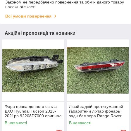
Законом не передбачено повернення та обмін даного товару
належної якості
Всі умови повернення
Акційні пропозиції та новинки
Фара права денного світла
Лівий задній протитуманний
ДХО Hyundai Tucson 2015-
габаритний ліхтар фонарь
2021рр 92208D7000 оригінал
задн бампера Range Rover
бв відсутнє одне кріплення,
L460 від 2021-рр LR152299
В наявності
В наявності
повністю робоча
оригінал бв повністю р