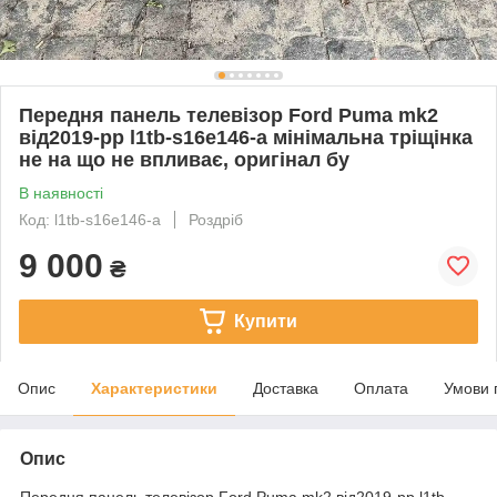
Передня панель телевізор Ford Puma mk2
від2019-рр l1tb-s16e146-a мінімальна тріщінка
не на що не впливає, оригінал бу
В наявності
Код: l1tb-s16e146-a
Роздріб
9 000
₴
Купити
Опис
Характеристики
Доставка
Оплата
Умови 
Опис
Передня панель телевізор Ford Puma mk2 від2019-рр l1tb-