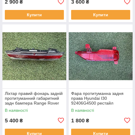
2 900
3 600
₴
₴
Купити
Купити
Ліхтар правий фонарь задній
Фара протитуманна задня
протитуманний габаритний
права Hyundai I30
задн бампера Range Rover
92406G4500 рестайл
L460 від2021-рр, LR152295
від2020-рр оригінал бв
В наявності
В наявності
оригінал повністю робо
відсутнє одне кріплення
5 400
1 800
₴
₴
Купити
Купити