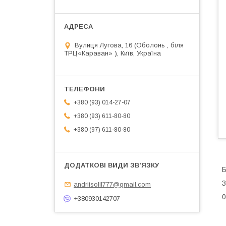
Вулиця Лугова, 16 (Оболонь , біля
ТРЦ«Караван» ), Київ, Україна
+380 (93) 014-27-07
+380 (93) 611-80-80
+380 (97) 611-80-80
Б
З
andriisolll777@gmail.com
0
+380930142707