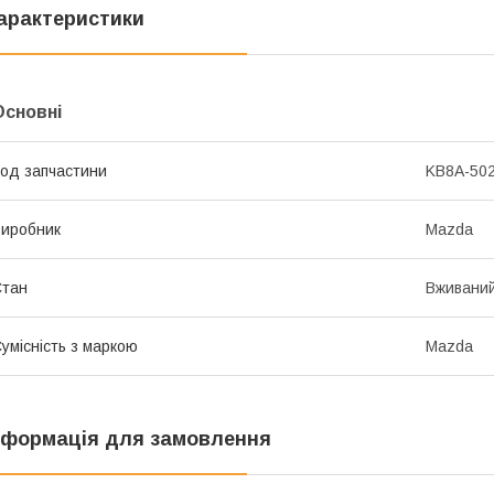
арактеристики
Основні
од запчастини
KB8A-50
иробник
Mazda
Стан
Вживани
умісність з маркою
Mazda
нформація для замовлення