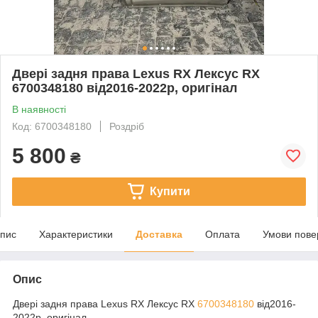
Двері задня права Lexus RX Лексус RX
6700348180 від2016-2022р, оригінал
В наявності
Код: 6700348180
Роздріб
5 800
₴
Купити
пис
Характеристики
Доставка
Оплата
Умови пове
Опис
Двері задня права Lexus RX Лексус RX
6700348180
від2016-
2022р, оригінал