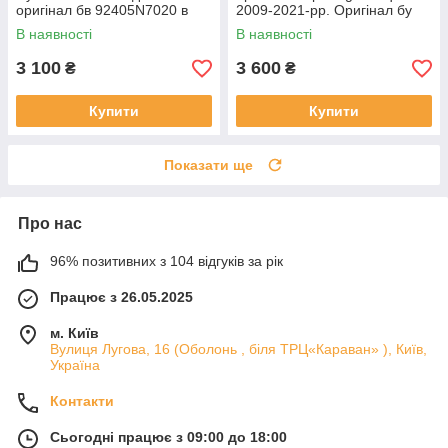
оригінал бв 92405N7020 в
2009-2021-рр. Оригінал бу
нормальному стані
92202R2000 проклеєна
В наявності
В наявності
тріщина скла в непомітному
місці
3 100
3 600
₴
₴
Купити
Купити
Показати ще
Про нас
96% позитивних з 104 відгуків за рік
Працює з 26.05.2025
м. Київ
Вулиця Лугова, 16 (Оболонь , біля ТРЦ«Караван» ), Київ,
Україна
Контакти
Сьогодні працює з 09:00 до 18:00