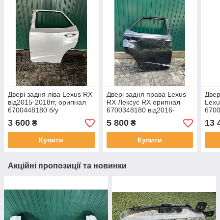
Двері задня ліва Lexus RX
Двері задня права Lexus
Двер
від2015-2018гг, оригінал
RX Лексус RX оригінал
Lexu
6700448180 б/у
6700348180 від2016-
6700
2022гг
3 600
5 800
13 
₴
₴
Купити
Купити
Акційні пропозиції та новинки