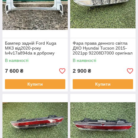
Бампер задній Ford Kuga
Фара права денного світла
MK3 від2020-року
ДХО Hyundai Tucson 2015-
lv4v17a894da в доброму
2021рр 92208D7000 оригінал
стані , можно не фарбувати
бв відсутнє одне кріплення,
В наявності
В наявності
повністю робоча
7 600
2 900
₴
₴
Купити
Купити