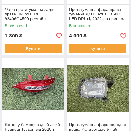
Фара протитуманна задня
Протитуманна фара права
права Hyundai I30
туманка ДХО Lexus LX600
92406G4500 рестайл
LED DRL від2022-рр оригінал
від2020-рр оригінал бв
бв відсутнє одно кріплення
В наявності
В наявності
відсутнє одне кріплення
1 800
4 000
₴
₴
Купити
Купити
Ліхтар у бампер задній лівий
Протитуманна фара передня
Hyundai Tucson від 2020-гг
права Kia Sportage 5 nq5