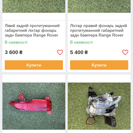
Лівий задній протитуманний
Ліхтар правий фонарь задній
габаритний ліхтар фонарь
протитуманний габаритний
задн бампера Range Rover
задн бампера Range Rover
L460 від 2021-рр LR152299
L460 від2021-рр, LR152295
В наявності
В наявності
оригінал бв повністю р
оригінал повністю робо
3 600
5 400
₴
₴
Купити
Купити