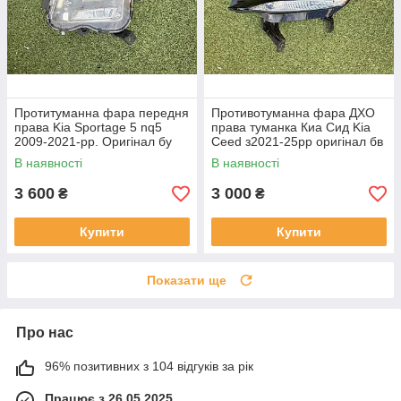
Протитуманна фара передня
Противотуманна фара ДХО
права Kia Sportage 5 nq5
права туманка Киа Сид Kia
2009-2021-рр. Оригінал бу
Ceed з2021-25рр оригінал бв
92202R2000 проклеєна
92207J7500 ціла
В наявності
В наявності
тріщина скла в непомітному
місці
3 600
3 000
₴
₴
Купити
Купити
Показати ще
Про нас
96% позитивних з 104 відгуків за рік
Працює з 26.05.2025