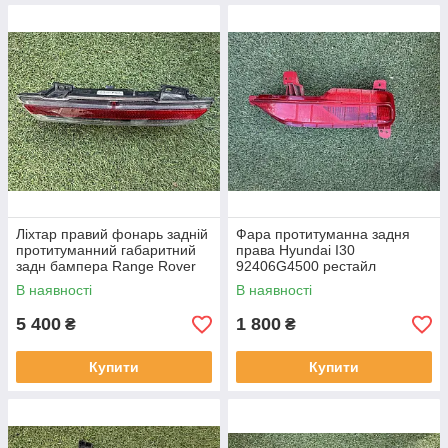
Ліхтар правий фонарь задній
Фара протитуманна задня
протитуманний габаритний
права Hyundai I30
задн бампера Range Rover
92406G4500 рестайл
L460 від2021-рр, LR152295
від2020-рр оригінал бв
В наявності
В наявності
оригінал повністю робо
відсутнє одне кріплення
5 400
1 800
₴
₴
Купити
Купити