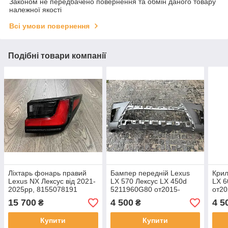
Законом не передбачено повернення та обмін даного товару
належної якості
Всі умови повернення
Подібні товари компанії
Ліхтарь фонарь правий
Бампер передній Lexus
Крил
Lexus NX Лексус від 2021-
LX 570 Лексус LX 450d
LX 6
2025рр, 8155078191
5211960G80 от2015-
от20
оригінал бу, в гарному
2021рр оригінал
5380
15 700
4 500
4 5
₴
₴
стані, Европа
Купити
Купити