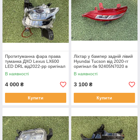
Протитуманна фара права
Ліхтар у бампер задній лівий
туманка ДХО Lexus LX600
Hyundai Tucson від 2020-гг
LED DRL від2022-рр оригінал
оригінал бв 92405N7020 в
бв відсутнє одно кріплення
нормальному стані
В наявності
В наявності
4 000
3 100
₴
₴
Купити
Купити