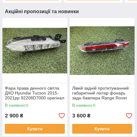
Акційні пропозиції та новинки
Фара права денного світла
Лівий задній протитуманний
ДХО Hyundai Tucson 2015-
габаритний ліхтар фонарь
2021рр 92208D7000 оригінал
задн бампера Range Rover
бв відсутнє одне кріплення,
L460 від 2021-рр LR152299
В наявності
В наявності
повністю робоча
оригінал бв повністю р
2 900
3 600
₴
₴
Купити
Купити