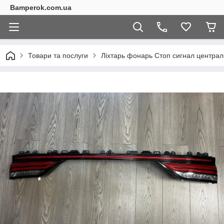
Bamperok.com.ua
Товари та послуги
Ліхтарь фонарь Стоп сигнал централ