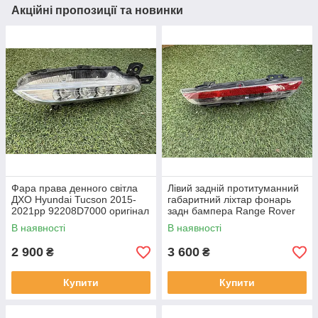
Акційні пропозиції та новинки
Фара права денного світла
Лівий задній протитуманний
ДХО Hyundai Tucson 2015-
габаритний ліхтар фонарь
2021рр 92208D7000 оригінал
задн бампера Range Rover
бв відсутнє одне кріплення,
L460 від 2021-рр LR152299
В наявності
В наявності
повністю робоча
оригінал бв повністю р
2 900
3 600
₴
₴
Купити
Купити