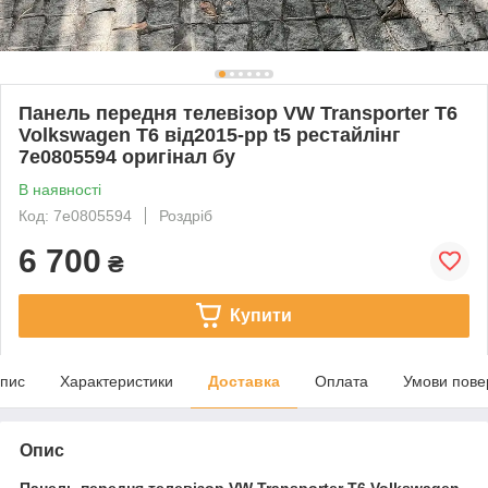
Панель передня телевізор VW Transporter T6
Volkswagen T6 від2015-рр t5 рестайлінг
7e0805594 оригінал бу
В наявності
Код: 7e0805594
Роздріб
6 700
₴
Купити
пис
Характеристики
Доставка
Оплата
Умови пове
Опис
Панель передня телевізор VW Transporter T6 Volkswagen