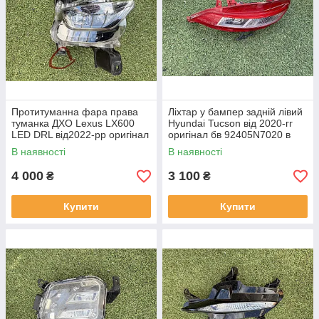
Протитуманна фара права
Ліхтар у бампер задній лівий
туманка ДХО Lexus LX600
Hyundai Tucson від 2020-гг
LED DRL від2022-рр оригінал
оригінал бв 92405N7020 в
бв відсутнє одно кріплення
нормальному стані
В наявності
В наявності
4 000
3 100
₴
₴
Купити
Купити