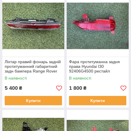
Ліхтар правий фонарь задній
Фара протитуманна задня
протитуманний габаритний
права Hyundai I30
задн бампера Range Rover
92406G4500 рестайл
L460 від2021-рр, LR152295
від2020-рр оригінал бв
В наявності
В наявності
оригінал повністю робо
відсутнє одне кріплення
5 400
1 800
₴
₴
Купити
Купити