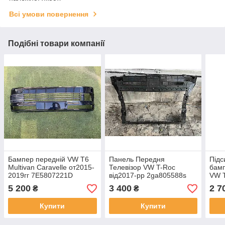
Всі умови повернення
Подібні товари компанії
Бампер передній VW T6
Панель Передня
Підс
Multivan Caravelle от2015-
Телевізор VW T-Roc
бам
2019гг 7E5807221D
від2017-рр 2ga805588s
VW 
оригінал бу
оригінал бу
від2
5 200
3 400
2 7
₴
₴
гарн
Купити
Купити