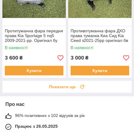
Протитуманна фара передня
Противотуманна фара ДХО
права Kia Sportage 5 nq5
права туманка Киа Сид Kia
2009-2021-рр. Оригінал бу
Ceed з2021-25рр оригінал бв
92202R2000 проклеєна
92207J7500 ціла
В наявності
В наявності
тріщина скла в непомітному
місці
3 600
3 000
₴
₴
Купити
Купити
Показати ще
Про нас
96% позитивних з 102 відгуків за рік
Працює з 26.05.2025