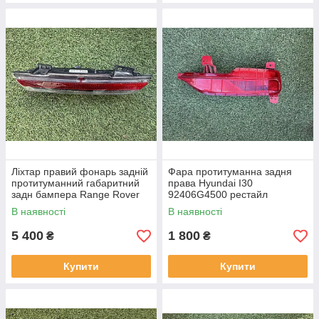
Ліхтар правий фонарь задній
Фара протитуманна задня
протитуманний габаритний
права Hyundai I30
задн бампера Range Rover
92406G4500 рестайл
L460 від2021-рр, LR152295
від2020-рр оригінал бв
В наявності
В наявності
оригінал повністю робо
відсутнє одне кріплення
5 400
1 800
₴
₴
Купити
Купити