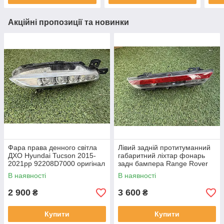
Акційні пропозиції та новинки
Фара права денного світла
Лівий задній протитуманний
ДХО Hyundai Tucson 2015-
габаритний ліхтар фонарь
2021рр 92208D7000 оригінал
задн бампера Range Rover
бв відсутнє одне кріплення,
L460 від 2021-рр LR152299
В наявності
В наявності
повністю робоча
оригінал бв повністю р
2 900
3 600
₴
₴
Купити
Купити