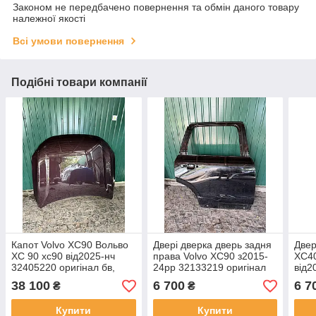
Законом не передбачено повернення та обмін даного товару
належної якості
Всі умови повернення
Подібні товари компанії
Капот Volvo XC90 Вольво
Двері дверка дверь задня
Двер
XC 90 хс90 від2025-нч
права Volvo XC90 з2015-
XC40
32405220 оригінал бв,
24рр 32133219 оригінал
від2
мінімальна притертість
бв незначна плавна
ориг
38 100
6 700
6 7
₴
₴
зкраю усунена ( на фото
притертість знизу ( на
видно)
фото)
Купити
Купити