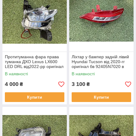
Протитуманна фара права
Ліхтар у бампер задній лівий
туманка ДХО Lexus LX600
Hyundai Tucson від 2020-гг
LED DRL від2022-рр оригінал
оригінал бв 92405N7020 в
бв відсутнє одно кріплення
нормальному стані
В наявності
В наявності
4 000
3 100
₴
₴
Купити
Купити