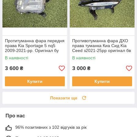
Протитуманна фара передня
Противотуманна фара ДХО
права Kia Sportage 5 nq5
права туманка Киа Сид Kia
2009-2021-рр. Оригінал бу
Ceed з2021-25рр оригінал бв
92202R2000 проклеєна
92207J7500 ціла
В наявності
В наявності
тріщина скла в непомітному
місці
3 600
3 000
₴
₴
Купити
Купити
Показати ще
Про нас
96% позитивних з 102 відгуків за рік