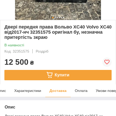
Двері передня права Вольво XC40 Volvo XC40
від2017-нч 32351575 оригінал бу, незначна
притертість зкраю
В наявності
Код: 32351575
Роздріб
12 500
₴
Купити
пис
Характеристики
Доставка
Оплата
Умови пове
Опис
Двері передня права Вольво XC40 Volvo XC40 від2017-нч