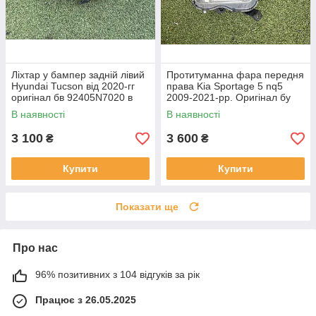
Ліхтар у бампер задній лівий
Протитуманна фара передня
Hyundai Tucson від 2020-гг
права Kia Sportage 5 nq5
оригінал бв 92405N7020 в
2009-2021-рр. Оригінал бу
нормальному стані
92202R2000 проклеєна
В наявності
В наявності
тріщина скла в непомітному
місці
3 100
3 600
₴
₴
Купити
Купити
Показати ще
Про нас
96% позитивних з 104 відгуків за рік
Працює з 26.05.2025