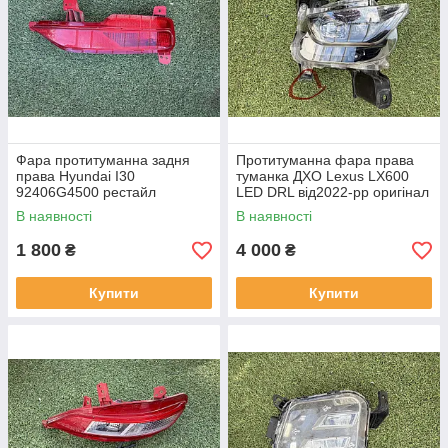
Фара протитуманна задня
Протитуманна фара права
права Hyundai I30
туманка ДХО Lexus LX600
92406G4500 рестайл
LED DRL від2022-рр оригінал
від2020-рр оригінал бв
бв відсутнє одно кріплення
В наявності
В наявності
відсутнє одне кріплення
1 800
4 000
₴
₴
Купити
Купити