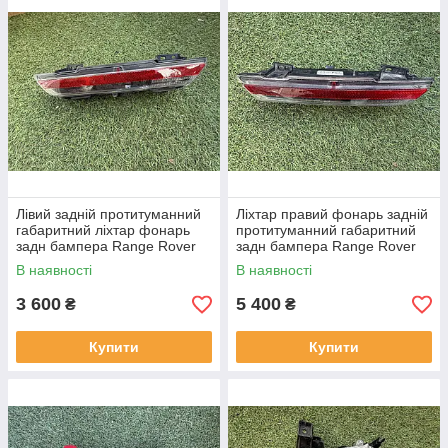
Лівий задній протитуманний
Ліхтар правий фонарь задній
габаритний ліхтар фонарь
протитуманний габаритний
задн бампера Range Rover
задн бампера Range Rover
L460 від 2021-рр LR152299
L460 від2021-рр, LR152295
В наявності
В наявності
оригінал бв повністю р
оригінал повністю робо
3 600
5 400
₴
₴
Купити
Купити