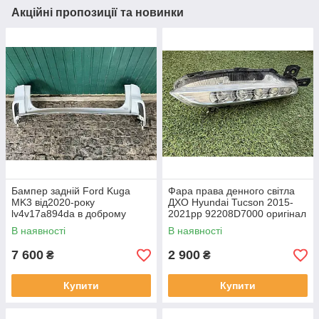
Акційні пропозиції та новинки
Бампер задній Ford Kuga
Фара права денного світла
MK3 від2020-року
ДХО Hyundai Tucson 2015-
lv4v17a894da в доброму
2021рр 92208D7000 оригінал
стані , можно не фарбувати
бв відсутнє одне кріплення,
В наявності
В наявності
повністю робоча
7 600
2 900
₴
₴
Купити
Купити