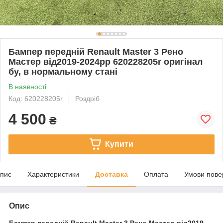
Бампер передній Renault Master 3 Рено
Мастер від2019-2024рр 620228205r оригінал
бу, в нормальному стані
В наявності
Код: 620228205r
Роздріб
4 500
₴
Купити
пис
Характеристики
Доставка
Оплата
Умови пове
Опис
Бампер передній Renault Master 3 Рено Мастер від2019-