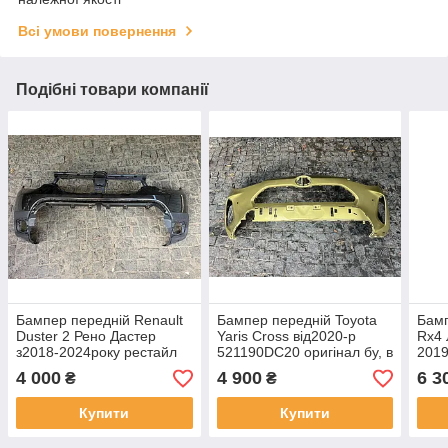
Всі умови повернення
Подібні товари компанії
Бампер передній Renault
Бампер передній Toyota
Бамп
Duster 2 Рено Дастер
Yaris Cross від2020-р
Rx4 
з2018-2024року рестайл
521190DC20 оригінал бу, в
201
620221461R оригінал бв в
нормальному стані
ориг
4 000
4 900
6 3
₴
₴
доброму стані, цілий
норм
Купити
Купити