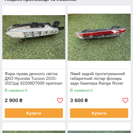
Фара права денного світла
Лівий задній протитуманний
ДХО Hyundai Tucson 2015-
габаритний ліхтар фонарь
2021рр 92208D7000 оригінал
задн бампера Range Rover
бв відсутнє одне кріплення,
L460 від 2021-рр LR152299
В наявності
В наявності
повністю робоча
оригінал бв повністю р
2 900
3 600
₴
₴
Купити
Купити