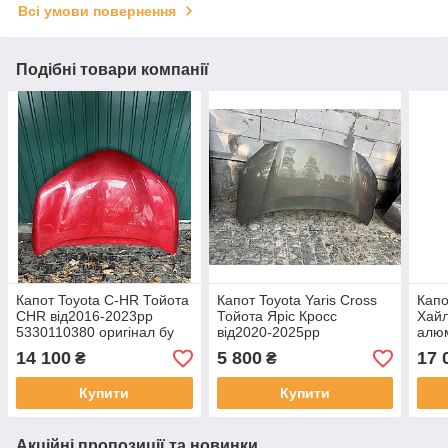
Всі умови повернення
Подібні товари компанії
Капот Toyota C-HR Тойота
Капот Toyota Yaris Cross
Капо
CHR від2016-2023рр
Тойота Яріс Кросс
Хайл
5330110380 оригінал бу
від2020-2025рр
алюм
53301K2010 оригінал бу
533
14 100
5 800
17 
₴
₴
Купити
Купити
Акційні пропозиції та новинки