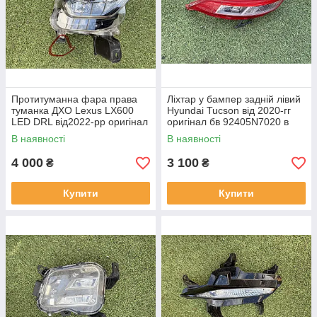
Протитуманна фара права
Ліхтар у бампер задній лівий
туманка ДХО Lexus LX600
Hyundai Tucson від 2020-гг
LED DRL від2022-рр оригінал
оригінал бв 92405N7020 в
бв відсутнє одно кріплення
нормальному стані
В наявності
В наявності
4 000
3 100
₴
₴
Купити
Купити