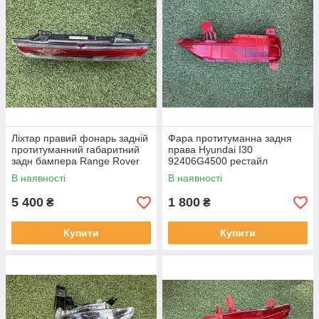
Ліхтар правий фонарь задній
Фара протитуманна задня
протитуманний габаритний
права Hyundai I30
задн бампера Range Rover
92406G4500 рестайл
L460 від2021-рр, LR152295
від2020-рр оригінал бв
В наявності
В наявності
оригінал повністю робо
відсутнє одне кріплення
5 400
1 800
₴
₴
Купити
Купити