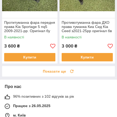
Протитуманна фара передня
Противотуманна фара ДХО
права Kia Sportage 5 nq5
права туманка Киа Сид Kia
2009-2021-рр. Оригінал бу
Ceed з2021-25рр оригінал бв
92202R2000 проклеєна
92207J7500 ціла
В наявності
В наявності
тріщина скла в непомітному
місці
3 600
3 000
₴
₴
Купити
Купити
Показати ще
Про нас
96% позитивних з 102 відгуків за рік
Працює з 26.05.2025
м. Київ