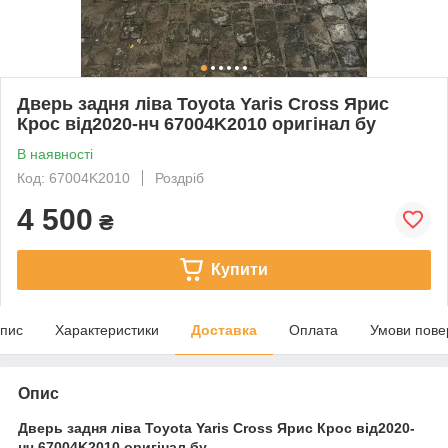
Дверь задня ліва Toyota Yaris Cross Ярис
Крос від2020-нч 67004K2010 оригінал бу
В наявності
Код: 67004K2010
Роздріб
4 500
₴
Купити
пис
Характеристики
Доставка
Оплата
Умови пове
Опис
Дверь задня ліва Toyota Yaris Cross Ярис Крос від2020-
нч 67004K2010 оригінал бу