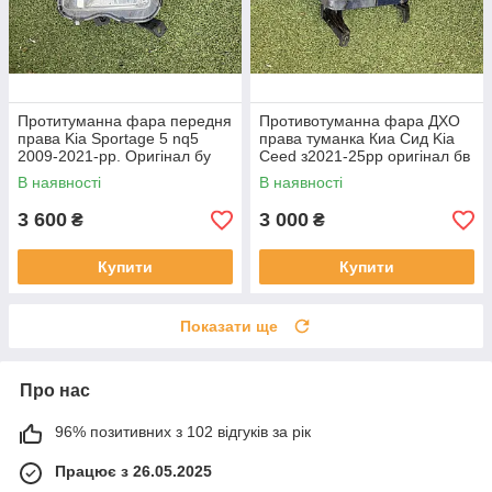
Протитуманна фара передня
Противотуманна фара ДХО
права Kia Sportage 5 nq5
права туманка Киа Сид Kia
2009-2021-рр. Оригінал бу
Ceed з2021-25рр оригінал бв
92202R2000 проклеєна
92207J7500 ціла
В наявності
В наявності
тріщина скла в непомітному
місці
3 600
3 000
₴
₴
Купити
Купити
Показати ще
Про нас
96% позитивних з 102 відгуків за рік
Працює з 26.05.2025