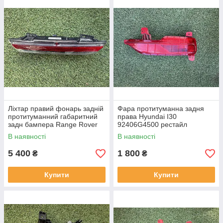
Ліхтар правий фонарь задній
Фара протитуманна задня
протитуманний габаритний
права Hyundai I30
задн бампера Range Rover
92406G4500 рестайл
L460 від2021-рр, LR152295
від2020-рр оригінал бв
В наявності
В наявності
оригінал повністю робо
відсутнє одне кріплення
5 400
1 800
₴
₴
Купити
Купити