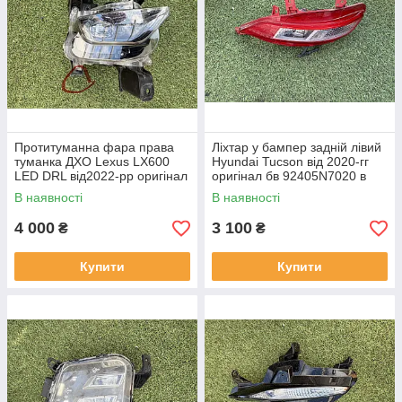
Протитуманна фара права
Ліхтар у бампер задній лівий
туманка ДХО Lexus LX600
Hyundai Tucson від 2020-гг
LED DRL від2022-рр оригінал
оригінал бв 92405N7020 в
бв відсутнє одно кріплення
нормальному стані
В наявності
В наявності
4 000
3 100
₴
₴
Купити
Купити