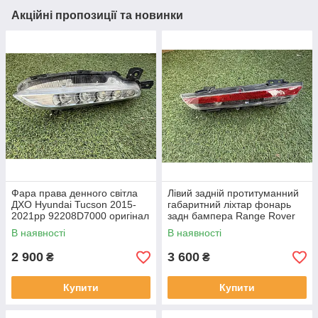
Акційні пропозиції та новинки
Фара права денного світла
Лівий задній протитуманний
ДХО Hyundai Tucson 2015-
габаритний ліхтар фонарь
2021рр 92208D7000 оригінал
задн бампера Range Rover
бв відсутнє одне кріплення,
L460 від 2021-рр LR152299
В наявності
В наявності
повністю робоча
оригінал бв повністю р
2 900
3 600
₴
₴
Купити
Купити