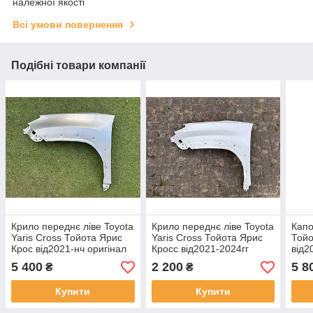
належної якості
Всі умови повернення
Подібні товари компанії
Крило переднє ліве Toyota
Крило переднє ліве Toyota
Капо
Yaris Cross Тойота Ярис
Yaris Cross Тойота Ярис
Тойо
Крос від2021-нч оригінал
Кросс від2021-2024гг
від2
б/у
оригінал б/у
5330
5 400
2 200
5 8
₴
₴
Купити
Купити