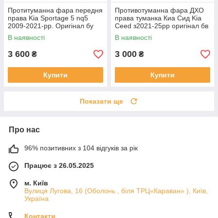
Протитуманна фара передня
Противотуманна фара ДХО
права Kia Sportage 5 nq5
права туманка Киа Сид Kia
2009-2021-рр. Оригінал бу
Ceed з2021-25рр оригінал бв
92202R2000 проклеєна
92207J7500 ціла
В наявності
В наявності
тріщина скла в непомітному
місці
3 600
3 000
₴
₴
Купити
Купити
Показати ще
Про нас
96% позитивних з 104 відгуків за рік
Працює з 26.05.2025
м. Київ
Вулиця Лугова, 16 (Оболонь , біля ТРЦ«Караван» ), Київ,
Україна
Контакти