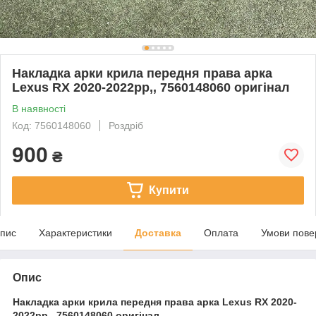
Накладка арки крила передня права арка
Lexus RX 2020-2022рр,, 7560148060 оригінал
В наявності
Код: 7560148060
Роздріб
900
₴
Купити
пис
Характеристики
Доставка
Оплата
Умови пове
Опис
Накладка арки крила передня права арка Lexus RX 2020-
2022рр,, 7560148060 оригінал