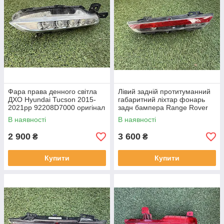
Фара права денного світла
Лівий задній протитуманний
ДХО Hyundai Tucson 2015-
габаритний ліхтар фонарь
2021рр 92208D7000 оригінал
задн бампера Range Rover
бв відсутнє одне кріплення,
L460 від 2021-рр LR152299
В наявності
В наявності
повністю робоча
оригінал бв повністю р
2 900
3 600
₴
₴
Купити
Купити