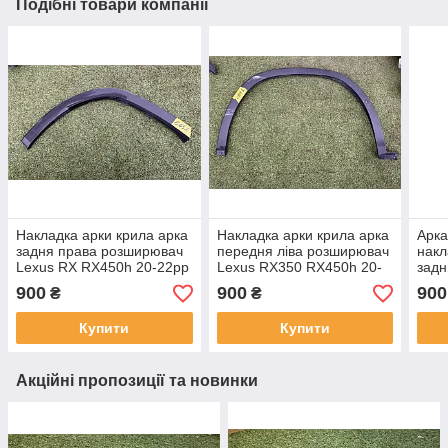
Подібні товари компанії
Накладка арки крила арка
Накладка арки крила арка
Арка
задня права розширювач
передня ліва розширювач
накл
Lexus RX RX450h 20-22рр
Lexus RX350 RX450h 20-
задн
7560548030 оригінал бв
22рр 7560248060 оригінал
2020
900
900
900
₴
₴
бв
ориг
Купити
Купити
Акційні пропозиції та новинки