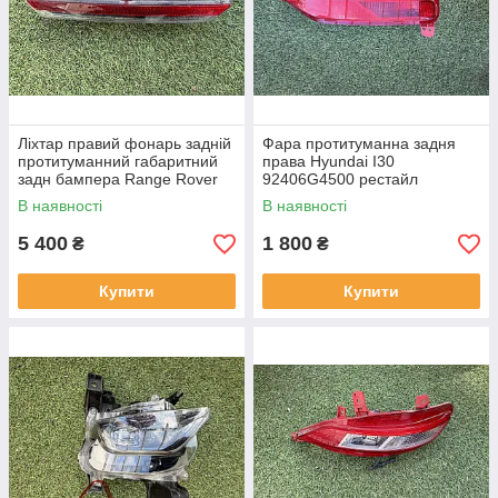
Ліхтар правий фонарь задній
Фара протитуманна задня
протитуманний габаритний
права Hyundai I30
задн бампера Range Rover
92406G4500 рестайл
L460 від2021-рр, LR152295
від2020-рр оригінал бв
В наявності
В наявності
оригінал повністю робо
відсутнє одне кріплення
5 400
1 800
₴
₴
Купити
Купити