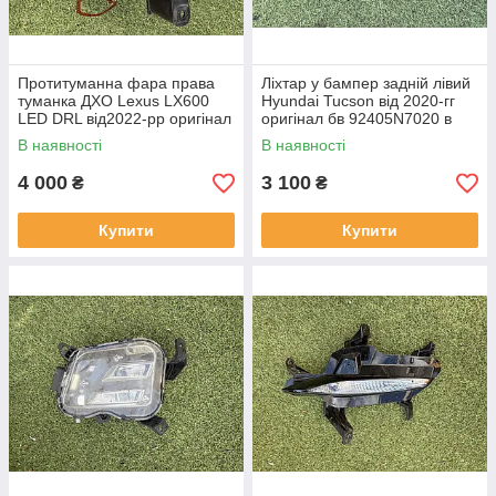
Протитуманна фара права
Ліхтар у бампер задній лівий
туманка ДХО Lexus LX600
Hyundai Tucson від 2020-гг
LED DRL від2022-рр оригінал
оригінал бв 92405N7020 в
бв відсутнє одно кріплення
нормальному стані
В наявності
В наявності
4 000
3 100
₴
₴
Купити
Купити