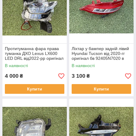
Протитуманна фара права
Ліхтар у бампер задній лівий
туманка ДХО Lexus LX600
Hyundai Tucson від 2020-гг
LED DRL від2022-рр оригінал
оригінал бв 92405N7020 в
бв відсутнє одно кріплення
нормальному стані
В наявності
В наявності
4 000
3 100
₴
₴
Купити
Купити