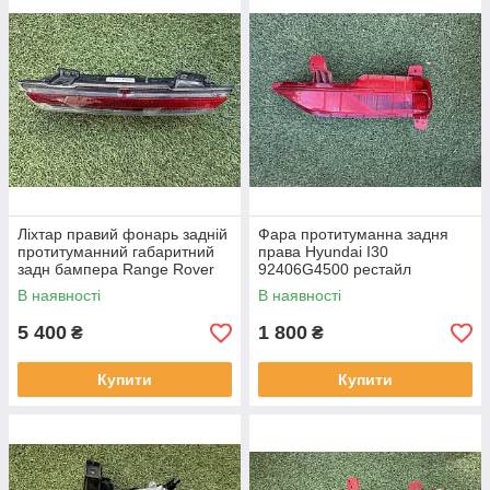
Ліхтар правий фонарь задній
Фара протитуманна задня
протитуманний габаритний
права Hyundai I30
задн бампера Range Rover
92406G4500 рестайл
L460 від2021-рр, LR152295
від2020-рр оригінал бв
В наявності
В наявності
оригінал повністю робо
відсутнє одне кріплення
5 400
1 800
₴
₴
Купити
Купити