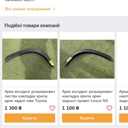
Всі умови повернення
Подібні товари компанії
Арка молдинг розширювач
Арка молдинг розширювач
Арка
листва накладка крила
накладка крила арки
накл
арки задня ліва Toyota
задньої правої Lexus NX
задн
Highlander 2019-2023рр
з2021-нч 7560578040
capt
1 300
1 100
1 1
₴
₴
750880E030 оригінал бв
оригінал бв = 25$
ориг
Купити
Купити