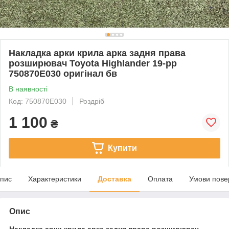
Накладка арки крила арка задня права
розширювач Toyota Highlander 19-рр
750870E030 оригінал бв
В наявності
Код: 750870E030
Роздріб
1 100
₴
Купити
пис
Характеристики
Доставка
Оплата
Умови пове
Опис
Накладка арки крила арка задня права розширювач