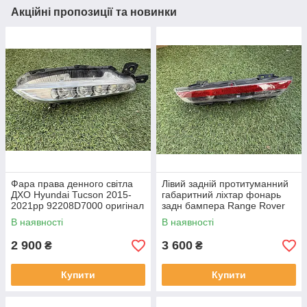
Акційні пропозиції та новинки
Фара права денного світла
Лівий задній протитуманний
ДХО Hyundai Tucson 2015-
габаритний ліхтар фонарь
2021рр 92208D7000 оригінал
задн бампера Range Rover
бв відсутнє одне кріплення,
L460 від 2021-рр LR152299
В наявності
В наявності
повністю робоча
оригінал бв повністю р
2 900
3 600
₴
₴
Купити
Купити