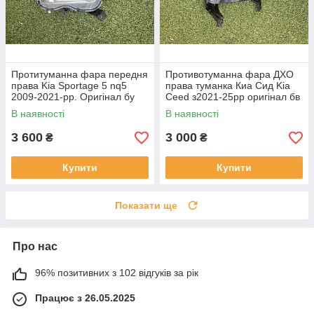
Протитуманна фара передня
Противотуманна фара ДХО
права Kia Sportage 5 nq5
права туманка Киа Сид Kia
2009-2021-рр. Оригінал бу
Ceed з2021-25рр оригінал бв
92202R2000 проклеєна
92207J7500 ціла
В наявності
В наявності
тріщина скла в непомітному
місці
3 600
3 000
₴
₴
Купити
Купити
Показати ще
Про нас
96% позитивних з 102 відгуків за рік
Працює з 26.05.2025