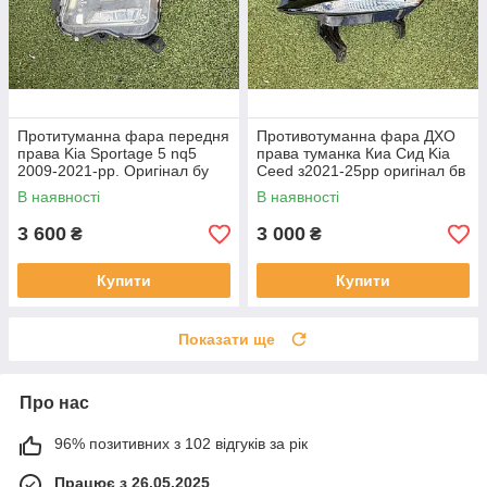
Протитуманна фара передня
Противотуманна фара ДХО
права Kia Sportage 5 nq5
права туманка Киа Сид Kia
2009-2021-рр. Оригінал бу
Ceed з2021-25рр оригінал бв
92202R2000 проклеєна
92207J7500 ціла
В наявності
В наявності
тріщина скла в непомітному
місці
3 600
3 000
₴
₴
Купити
Купити
Показати ще
Про нас
96% позитивних з 102 відгуків за рік
Працює з 26.05.2025