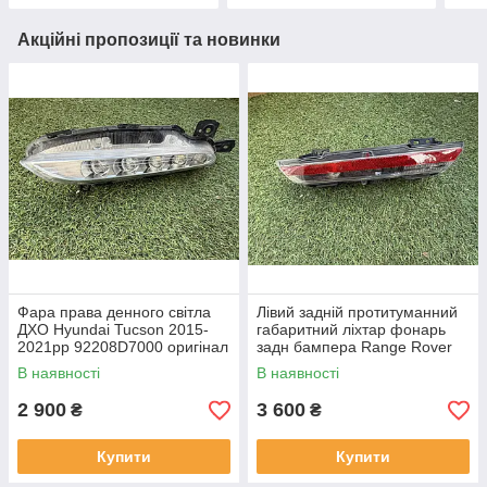
Акційні пропозиції та новинки
Фара права денного світла
Лівий задній протитуманний
ДХО Hyundai Tucson 2015-
габаритний ліхтар фонарь
2021рр 92208D7000 оригінал
задн бампера Range Rover
бв відсутнє одне кріплення,
L460 від 2021-рр LR152299
В наявності
В наявності
повністю робоча
оригінал бв повністю р
2 900
3 600
₴
₴
Купити
Купити