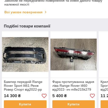
Законом не передбачено повернення та обмін даного товару
належної якості
Всі умови повернення
Подібні товари компанії
Бампер передній Range
Фара протитуманна задня
Крил
Rover Sport l461 Ренж
ліва Range Rover l460
Spor
Ровер Спорт від2022-рр
від2022- нч m8e215k279
від2
N9X217F003A оригінал бв
оригінал бв, в
ориг
14 300
5 400
11 
₴
₴
продається в зборі як на
нормальному стані
фото, в норма
повністю робоча
Купити
Купити