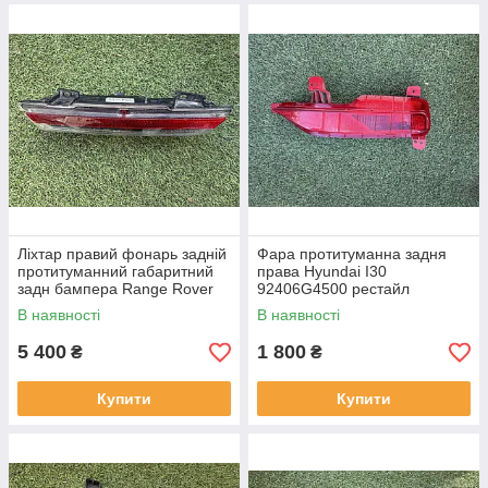
Ліхтар правий фонарь задній
Фара протитуманна задня
протитуманний габаритний
права Hyundai I30
задн бампера Range Rover
92406G4500 рестайл
L460 від2021-рр, LR152295
від2020-рр оригінал бв
В наявності
В наявності
оригінал повністю робо
відсутнє одне кріплення
5 400
1 800
₴
₴
Купити
Купити