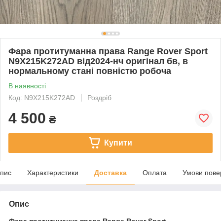
Фара протитуманна права Range Rover Sport
N9X215K272AD від2024-нч оригінал бв, в
нормальному стані повністю робоча
В наявності
Код: N9X215K272AD
Роздріб
4 500
₴
Купити
пис
Характеристики
Доставка
Оплата
Умови пове
Опис
Фара протитуманна права Range Rover Sport