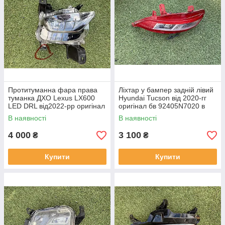
Протитуманна фара права
Ліхтар у бампер задній лівий
туманка ДХО Lexus LX600
Hyundai Tucson від 2020-гг
LED DRL від2022-рр оригінал
оригінал бв 92405N7020 в
бв відсутнє одно кріплення
нормальному стані
В наявності
В наявності
4 000
3 100
₴
₴
Купити
Купити