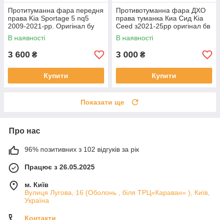
Протитуманна фара передня
Противотуманна фара ДХО
права Kia Sportage 5 nq5
права туманка Киа Сид Kia
2009-2021-рр. Оригінал бу
Ceed з2021-25рр оригінал бв
92202R2000 проклеєна
92207J7500 ціла
В наявності
В наявності
тріщина скла в непомітному
місці
3 600
3 000
₴
₴
Купити
Купити
Показати ще
Про нас
96% позитивних з 102 відгуків за рік
Працює з 26.05.2025
м. Київ
Вулиця Лугова, 16 (Оболонь , біля ТРЦ«Караван» ), Київ,
Україна
Контакти