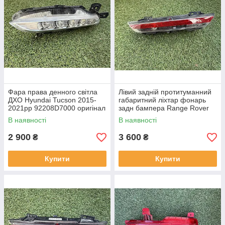
Фара права денного світла
Лівий задній протитуманний
ДХО Hyundai Tucson 2015-
габаритний ліхтар фонарь
2021рр 92208D7000 оригінал
задн бампера Range Rover
бв відсутнє одне кріплення,
L460 від 2021-рр LR152299
В наявності
В наявності
повністю робоча
оригінал бв повністю р
2 900
3 600
₴
₴
Купити
Купити