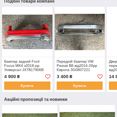
Подібні товари компанії
Бампер задний Ford
Передній бампер VW
Двер
Focus MK4 з2018-рр
Passat B8 від2014-20рр
пере
Універсал JX7B17906B
Європа 3G0807221
від2
оригінал бв разом з
оригінал бв мінімально
ориг
4 900
3 400
14 
₴
₴
накладкою
парний раніше ( на фото)
мале
Купити
Купити
Акційні пропозиції та новинки