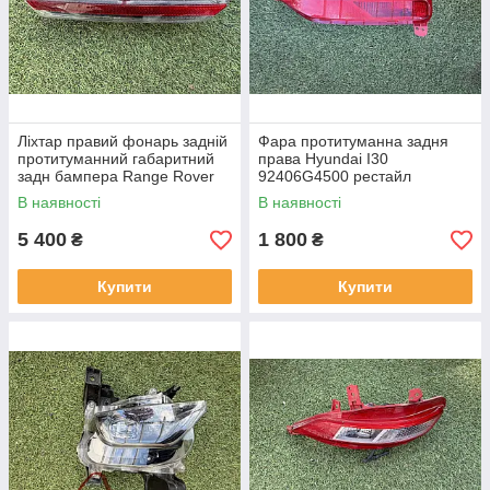
Ліхтар правий фонарь задній
Фара протитуманна задня
протитуманний габаритний
права Hyundai I30
задн бампера Range Rover
92406G4500 рестайл
L460 від2021-рр, LR152295
від2020-рр оригінал бв
В наявності
В наявності
оригінал повністю робо
відсутнє одне кріплення
5 400
1 800
₴
₴
Купити
Купити