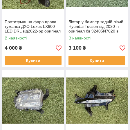
Протитуманна фара права
Ліхтар у бампер задній лівий
туманка ДХО Lexus LX600
Hyundai Tucson від 2020-гг
LED DRL від2022-рр оригінал
оригінал бв 92405N7020 в
бв відсутнє одно кріплення
нормальному стані
В наявності
В наявності
4 000
3 100
₴
₴
Купити
Купити