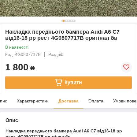
Накладка переднього бампера Audi A6 C7
від16-18 рр рест 4G0807717B оригінал бв
В наявності
Код: 4G0807717B
Роздріб
1 800
₴
Купити
пис
Характеристики
Доставка
Оплата
Умови пове
Опис
Накладка переднього бампера Audi A6 C7 від16-18 рр
рест 4G0807717B оригінал бв