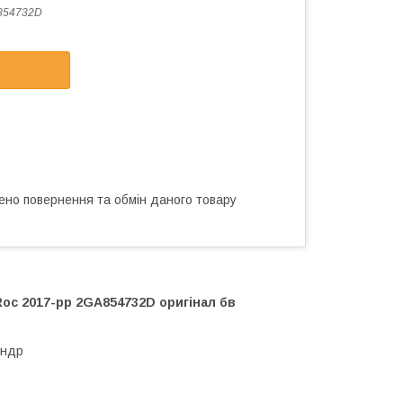
854732D
ено повернення та обмін даного товару
oc 2017-рр 2GA854732D оригінал бв
андр