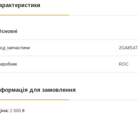
арактеристики
Основні
од запчастини
2GA8547
иробник
ROC
нформація для замовлення
іна:
2 000 ₴