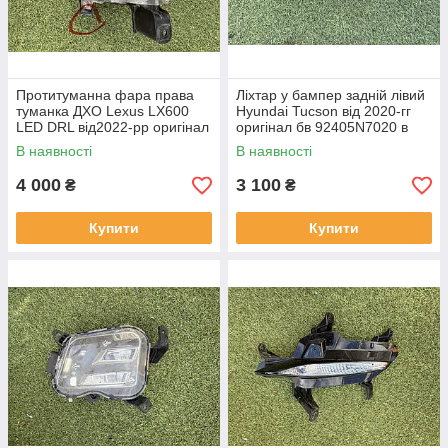
Протитуманна фара права
Ліхтар у бампер задній лівий
туманка ДХО Lexus LX600
Hyundai Tucson від 2020-гг
LED DRL від2022-рр оригінал
оригінал бв 92405N7020 в
бв відсутнє одно кріплення
нормальному стані
В наявності
В наявності
4 000
3 100
₴
₴
Купити
Купити