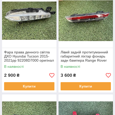
Фара права денного світла
Лівий задній протитуманний
ДХО Hyundai Tucson 2015-
габаритний ліхтар фонарь
2021рр 92208D7000 оригінал
задн бампера Range Rover
бв відсутнє одне кріплення,
L460 від 2021-рр LR152299
В наявності
В наявності
повністю робоча
оригінал бв повністю р
2 900
3 600
₴
₴
Купити
Купити