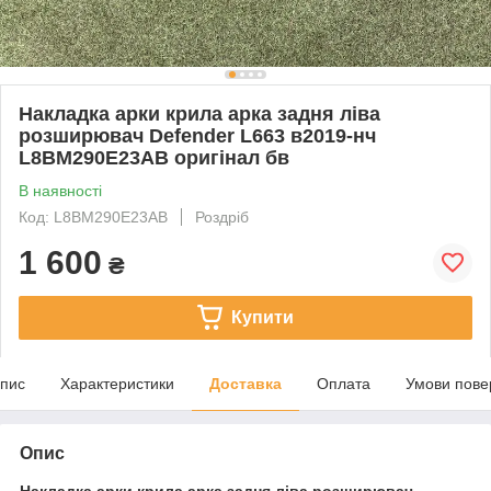
Накладка арки крила арка задня ліва
розширювач Defender L663 в2019-нч
L8BM290E23AB оригінал бв
В наявності
Код: L8BM290E23AB
Роздріб
1 600
₴
Купити
пис
Характеристики
Доставка
Оплата
Умови пове
Опис
Накладка арки крила арка задня ліва розширювач