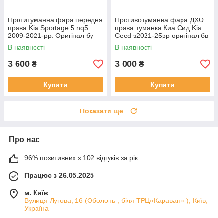
Протитуманна фара передня
Противотуманна фара ДХО
права Kia Sportage 5 nq5
права туманка Киа Сид Kia
2009-2021-рр. Оригінал бу
Ceed з2021-25рр оригінал бв
92202R2000 проклеєна
92207J7500 ціла
В наявності
В наявності
тріщина скла в непомітному
місці
3 600
3 000
₴
₴
Купити
Купити
Показати ще
Про нас
96% позитивних з 102 відгуків за рік
Працює з 26.05.2025
м. Київ
Вулиця Лугова, 16 (Оболонь , біля ТРЦ«Караван» ), Київ,
Україна