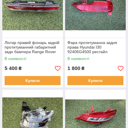
Ліхтар правий фонарь задній
Фара протитуманна задня
протитуманний габаритний
права Hyundai I30
задн бампера Range Rover
92406G4500 рестайл
L460 від2021-рр, LR152295
від2020-рр оригінал бв
В наявності
В наявності
оригінал повністю робо
відсутнє одне кріплення
5 400
1 800
₴
₴
Купити
Купити