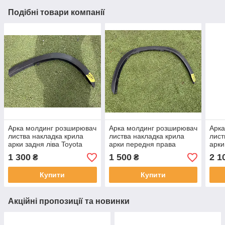
Подібні товари компанії
Арка молдинг розширювач
Арка молдинг розширювач
Арка
листва накладка крила
листва накладка крила
лист
арки задня ліва Toyota
арки передня права
арки
Highlander 2019-2023рр
Toyota Highlander 4
Toua
1 300
1 500
2 1
₴
₴
750880E030 оригінал бв
(від2019-2023)
7608
758710E030 оригінал бв
Купити
Купити
Акційні пропозиції та новинки