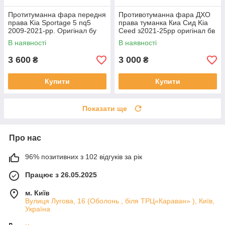
Протитуманна фара передня
Противотуманна фара ДХО
права Kia Sportage 5 nq5
права туманка Киа Сид Kia
2009-2021-рр. Оригінал бу
Ceed з2021-25рр оригінал бв
92202R2000 проклеєна
92207J7500 ціла
В наявності
В наявності
тріщина скла в непомітному
місці
3 600
3 000
₴
₴
Купити
Купити
Показати ще
Про нас
96% позитивних з 102 відгуків за рік
Працює з 26.05.2025
м. Київ
Вулиця Лугова, 16 (Оболонь , біля ТРЦ«Караван» ), Київ,
Україна