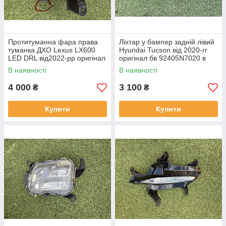
Протитуманна фара права
Ліхтар у бампер задній лівий
туманка ДХО Lexus LX600
Hyundai Tucson від 2020-гг
LED DRL від2022-рр оригінал
оригінал бв 92405N7020 в
бв відсутнє одно кріплення
нормальному стані
В наявності
В наявності
4 000
3 100
₴
₴
Купити
Купити