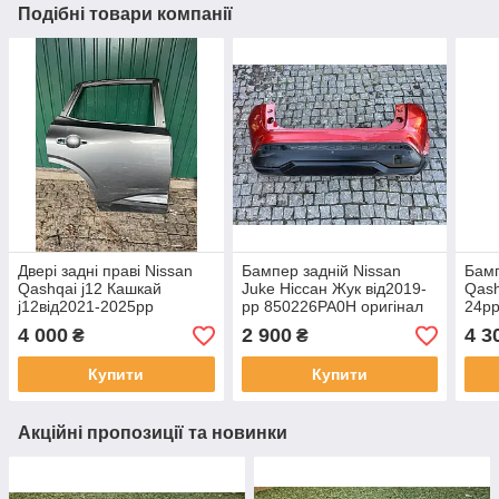
Подібні товари компанії
Двері задні праві Nissan
Бампер задній Nissan
Бамп
Qashqai j12 Кашкай
Juke Ніссан Жук від2019-
Qash
j12від2021-2025рр
рр 850226PA0H оригінал
24р
821486UA0A оригінал бу
бу, продається разом з
4 000
2 900
4 3
₴
₴
накладкою
Купити
Купити
Акційні пропозиції та новинки