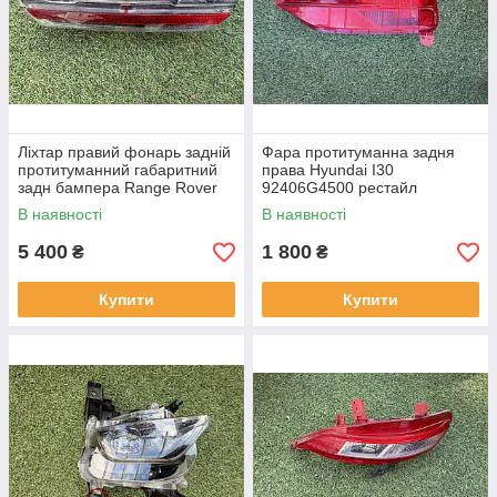
Ліхтар правий фонарь задній
Фара протитуманна задня
протитуманний габаритний
права Hyundai I30
задн бампера Range Rover
92406G4500 рестайл
L460 від2021-рр, LR152295
від2020-рр оригінал бв
В наявності
В наявності
оригінал повністю робо
відсутнє одне кріплення
5 400
1 800
₴
₴
Купити
Купити