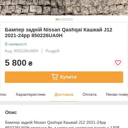
Бампер задній Nissan Qashqai Кашкай J12
2021-24рр 850226UA0H
В наявності
Код: 850226UA0H
Роздріб
5 800
₴
Купити
пис
Характеристики
Доставка
Оплата
Умови пове
Опис
Бампер задній Nissan Qashqai Кашкай J12 2021-24рр
850226UA0H оригінал бв, з нижньою частиною разом = 130$