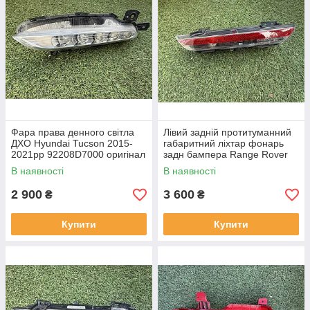
Фара права денного світла
Лівий задній протитуманний
ДХО Hyundai Tucson 2015-
габаритний ліхтар фонарь
2021рр 92208D7000 оригінал
задн бампера Range Rover
бв відсутнє одне кріплення,
L460 від 2021-рр LR152299
В наявності
В наявності
повністю робоча
оригінал бв повністю р
2 900
3 600
₴
₴
Купити
Купити