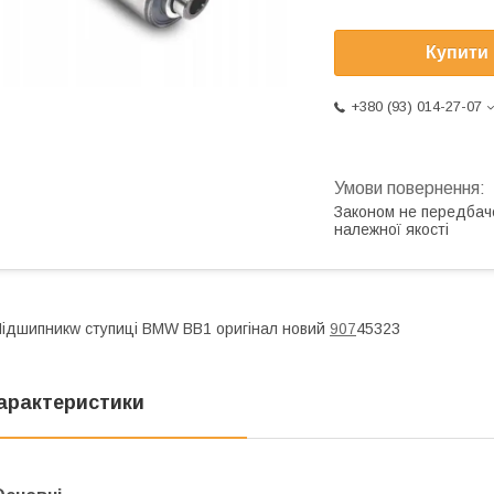
Купити
+380 (93) 014-27-07
Законом не передбач
належної якості
ідшипникw ступиці BMW BB1 оригінал новий
907
45323
арактеристики