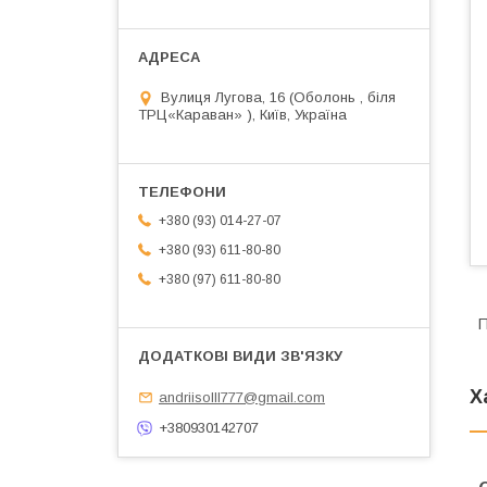
Вулиця Лугова, 16 (Оболонь , біля
ТРЦ«Караван» ), Київ, Україна
+380 (93) 014-27-07
+380 (93) 611-80-80
+380 (97) 611-80-80
П
Х
andriisolll777@gmail.com
+380930142707