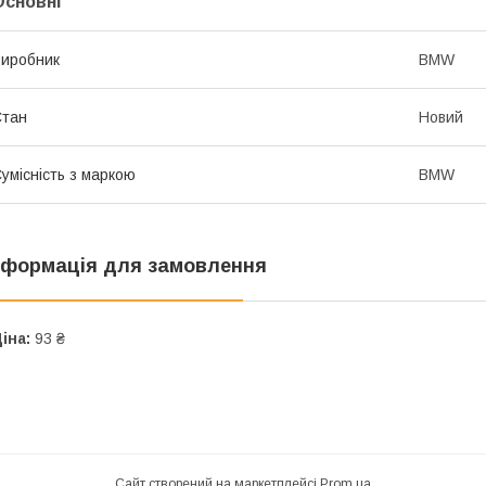
Основні
иробник
BMW
Стан
Новий
умісність з маркою
BMW
нформація для замовлення
іна:
93 ₴
Сайт створений на маркетплейсі
Prom.ua