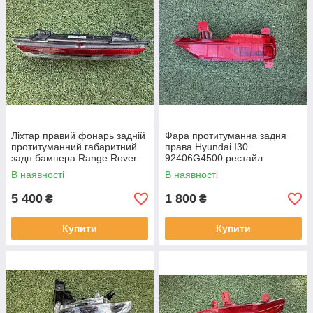
Ліхтар правий фонарь задній
Фара протитуманна задня
протитуманний габаритний
права Hyundai I30
задн бампера Range Rover
92406G4500 рестайл
L460 від2021-рр, LR152295
від2020-рр оригінал бв
В наявності
В наявності
оригінал повністю робо
відсутнє одне кріплення
5 400
1 800
₴
₴
Купити
Купити