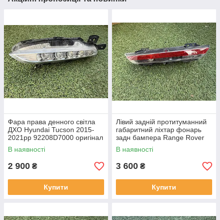
Фара права денного світла
Лівий задній протитуманний
ДХО Hyundai Tucson 2015-
габаритний ліхтар фонарь
2021рр 92208D7000 оригінал
задн бампера Range Rover
бв відсутнє одне кріплення,
L460 від 2021-рр LR152299
В наявності
В наявності
повністю робоча
оригінал бв повністю р
2 900
3 600
₴
₴
Купити
Купити