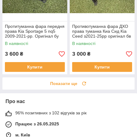
Протитуманна фара передня
Противотуманна фара ДХО
права Kia Sportage 5 nq5
права туманка Киа Сид Kia
2009-2021-рр. Оригінал бу
Ceed з2021-25рр оригінал бв
92202R2000 проклеєна
92207J7500 ціла
В наявності
В наявності
тріщина скла в непомітному
місці
3 600
3 000
₴
₴
Купити
Купити
Показати ще
Про нас
96% позитивних з 102 відгуків за рік
Працює з 26.05.2025
м. Київ