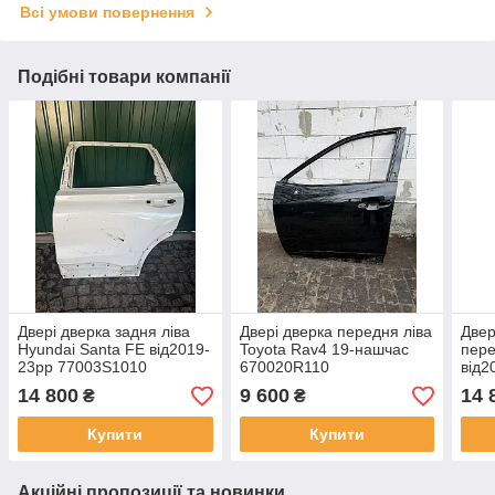
Всі умови повернення
Подібні товари компанії
Двері дверка задня ліва
Двері дверка передня ліва
Двер
Hyundai Santa FE від2019-
Toyota Rav4 19-нашчас
пере
23рр 77003S1010
670020R110
від2
оригінал бв мінімальна
ориг
14 800
9 600
14 
₴
₴
притертість по арці ( на
мале
фото)
Купити
Купити
Акційні пропозиції та новинки