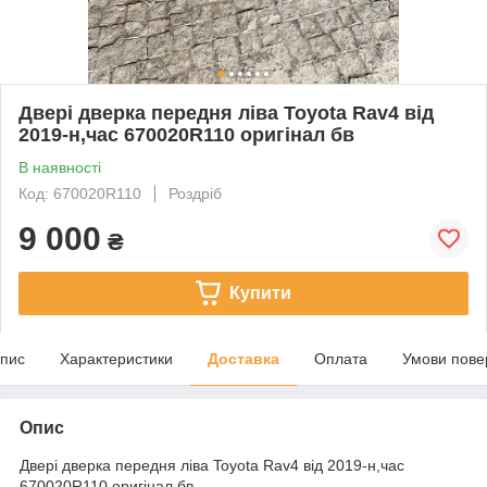
Двері дверка передня ліва Toyota Rav4 від
2019-н,час 670020R110 оригінал бв
В наявності
Код: 670020R110
Роздріб
9 000
₴
Купити
пис
Характеристики
Доставка
Оплата
Умови пове
Опис
Двері дверка передня ліва Toyota Rav4 від 2019-н,час
670020R110 оригінал бв