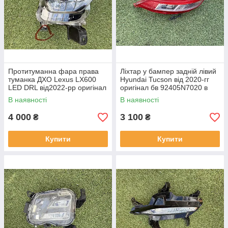
Протитуманна фара права
Ліхтар у бампер задній лівий
туманка ДХО Lexus LX600
Hyundai Tucson від 2020-гг
LED DRL від2022-рр оригінал
оригінал бв 92405N7020 в
бв відсутнє одно кріплення
нормальному стані
В наявності
В наявності
4 000
3 100
₴
₴
Купити
Купити