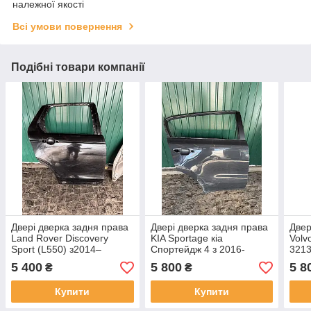
належної якості
Всі умови повернення
Подібні товари компанії
Двері дверка задня права
Двері дверка задня права
Двер
Land Rover Discovery
KIA Sportage кіа
Volv
Sport (L550) з2014–
Спортейдж 4 з 2016-
3213
2026рр LR061284
2021рр 77004d9000
прит
5 400
5 800
5 8
₴
₴
оригінал бв незначна
оригінал бв незначна
фото
притертість по арці
притертість по арці
Купити
Купити