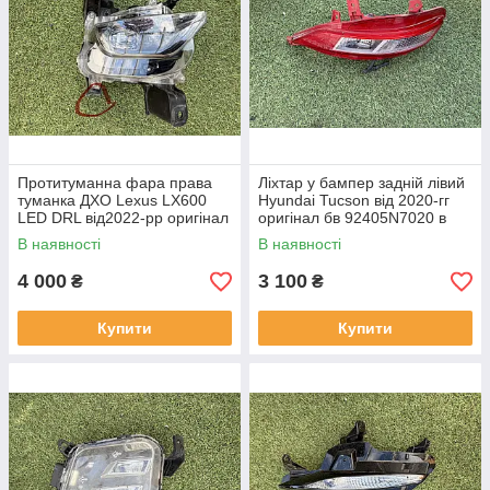
Протитуманна фара права
Ліхтар у бампер задній лівий
туманка ДХО Lexus LX600
Hyundai Tucson від 2020-гг
LED DRL від2022-рр оригінал
оригінал бв 92405N7020 в
бв відсутнє одно кріплення
нормальному стані
В наявності
В наявності
4 000
3 100
₴
₴
Купити
Купити