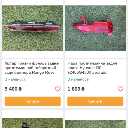
Ліхтар правий фонарь задній
Фара протитуманна задня
протитуманний габаритний
права Hyundai I30
задн бампера Range Rover
92406G4500 рестайл
L460 від2021-рр, LR152295
від2020-рр оригінал бв
В наявності
В наявності
оригінал повністю робо
відсутнє одне кріплення
5 400
1 800
₴
₴
Купити
Купити