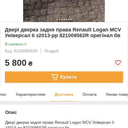
Двері дверка задня права Renault Logan MCV
Універсал II з2013-рр 821009562R оригінал бв
В наявності
Код: 821009562R
Роздріб
5 800
₴
Купити
пис
Характеристики
Доставка
Оплата
Умови пове
Опис
Двері дверка задня права Renault Logan MCV Універсал II
з2013-рр 821009562R оригінал бв