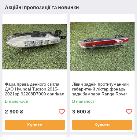
Акційні пропозиції та новинки
Фара права денного світла
Лівий задній протитуманний
ДХО Hyundai Tucson 2015-
габаритний ліхтар фонарь
2021рр 92208D7000 оригінал
задн бампера Range Rover
бв відсутнє одне кріплення,
L460 від 2021-рр LR152299
В наявності
В наявності
повністю робоча
оригінал бв повністю р
2 900
3 600
₴
₴
Купити
Купити