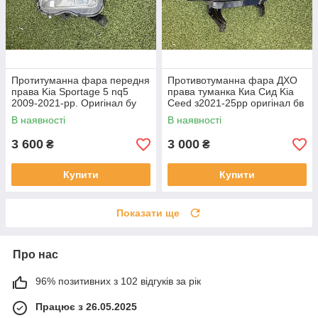
Протитуманна фара передня
Противотуманна фара ДХО
права Kia Sportage 5 nq5
права туманка Киа Сид Kia
2009-2021-рр. Оригінал бу
Ceed з2021-25рр оригінал бв
92202R2000 проклеєна
92207J7500 ціла
В наявності
В наявності
тріщина скла в непомітному
місці
3 600
3 000
₴
₴
Купити
Купити
Показати ще
Про нас
96% позитивних з 102 відгуків за рік
Працює з 26.05.2025