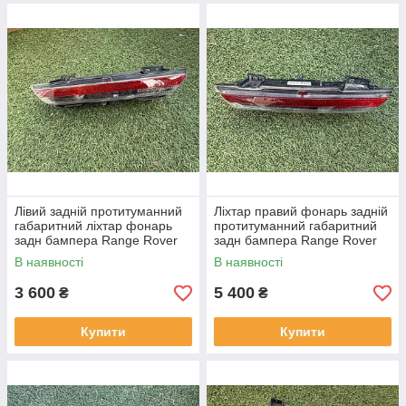
Лівий задній протитуманний
Ліхтар правий фонарь задній
габаритний ліхтар фонарь
протитуманний габаритний
задн бампера Range Rover
задн бампера Range Rover
L460 від 2021-рр LR152299
L460 від2021-рр, LR152295
В наявності
В наявності
оригінал бв повністю р
оригінал повністю робо
3 600
5 400
₴
₴
Купити
Купити