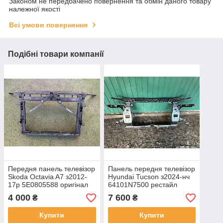
Законом не передбачено повернення та обмін даного товару
належної якості
Всі умови повернення
Подібні товари компанії
Передня панель телевізор
Панель передня телевізор
Skoda Octavia A7 з2012-
Hyundai Tucson з2024-нч
17р 5E0805588 оригінал
64101N7500 рестайл
бв знизу незначна тріщина
одностороння незначна
4 000
7 600
₴
₴
( на фото зображено)
тріщина, оригінал бв, в
нормальному стан
Купити
Купити