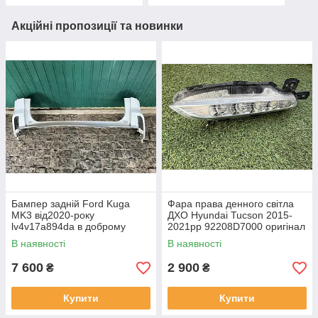
Акційні пропозиції та новинки
Бампер задній Ford Kuga
Фара права денного світла
MK3 від2020-року
ДХО Hyundai Tucson 2015-
lv4v17a894da в доброму
2021рр 92208D7000 оригінал
стані , можно не фарбувати
бв відсутнє одне кріплення,
В наявності
В наявності
повністю робоча
7 600
2 900
₴
₴
Купити
Купити