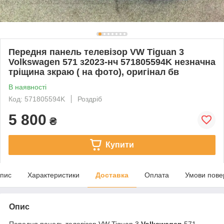
Передня панель телевізор VW Tiguan 3
Volkswagen 571 з2023-нч 571805594K незначна
тріщина зкраю ( на фото), оригінал бв
В наявності
Код: 571805594K
Роздріб
5 800
₴
Купити
пис
Характеристики
Доставка
Оплата
Умови пове
Опис
Передня панель телевізор VW Tiguan 3
Volkswagen
571