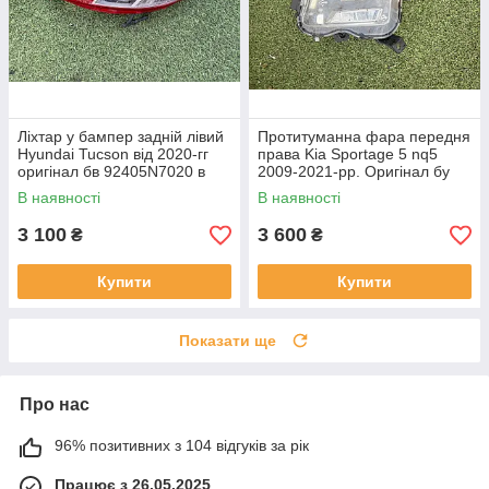
Ліхтар у бампер задній лівий
Протитуманна фара передня
Hyundai Tucson від 2020-гг
права Kia Sportage 5 nq5
оригінал бв 92405N7020 в
2009-2021-рр. Оригінал бу
нормальному стані
92202R2000 проклеєна
В наявності
В наявності
тріщина скла в непомітному
місці
3 100
3 600
₴
₴
Купити
Купити
Показати ще
Про нас
96% позитивних з 104 відгуків за рік
Працює з 26.05.2025