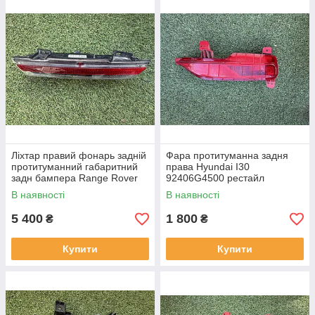
Ліхтар правий фонарь задній
Фара протитуманна задня
протитуманний габаритний
права Hyundai I30
задн бампера Range Rover
92406G4500 рестайл
L460 від2021-рр, LR152295
від2020-рр оригінал бв
В наявності
В наявності
оригінал повністю робо
відсутнє одне кріплення
5 400
1 800
₴
₴
Купити
Купити