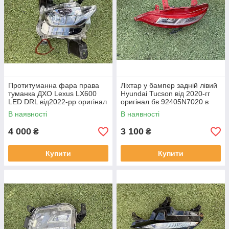
Протитуманна фара права
Ліхтар у бампер задній лівий
туманка ДХО Lexus LX600
Hyundai Tucson від 2020-гг
LED DRL від2022-рр оригінал
оригінал бв 92405N7020 в
бв відсутнє одно кріплення
нормальному стані
В наявності
В наявності
4 000
3 100
₴
₴
Купити
Купити