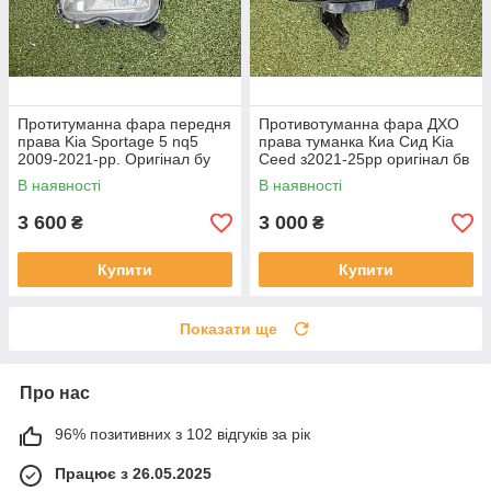
Протитуманна фара передня
Противотуманна фара ДХО
права Kia Sportage 5 nq5
права туманка Киа Сид Kia
2009-2021-рр. Оригінал бу
Ceed з2021-25рр оригінал бв
92202R2000 проклеєна
92207J7500 ціла
В наявності
В наявності
тріщина скла в непомітному
місці
3 600
3 000
₴
₴
Купити
Купити
Показати ще
Про нас
96% позитивних з 102 відгуків за рік
Працює з 26.05.2025