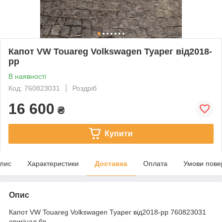
Капот VW Touareg Volkswagen Туарег від2018-
рр
В наявності
Код: 760823031
Роздріб
16 600
₴
Купити
пис
Характеристики
Доставка
Оплата
Умови пове
Опис
Капот VW Touareg Volkswagen Туарег від2018-рр 760823031
оригінал бв