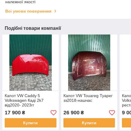
належної якості
Всі умови повернення
Подібні товари компанії
Капот VW Caddy 5
Капот VW Touareg Туарег
Капо
Volkswagen Каді 2k7
зз2018-нашчас
Volk
від2020- 2023гг
рест
2k7823178b оригінал б/у,
1T08
17 900
26 900
9 0
₴
₴
мінімальна
Купити
Купити