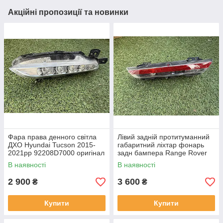
Акційні пропозиції та новинки
Фара права денного світла
Лівий задній протитуманний
ДХО Hyundai Tucson 2015-
габаритний ліхтар фонарь
2021рр 92208D7000 оригінал
задн бампера Range Rover
бв відсутнє одне кріплення,
L460 від 2021-рр LR152299
В наявності
В наявності
повністю робоча
оригінал бв повністю р
2 900
3 600
₴
₴
Купити
Купити