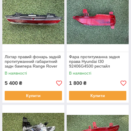
Ліхтар правий фонарь задній
Фара протитуманна задня
протитуманний габаритний
права Hyundai I30
задн бампера Range Rover
92406G4500 рестайл
L460 від2021-рр, LR152295
від2020-рр оригінал бв
В наявності
В наявності
оригінал повністю робо
відсутнє одне кріплення
5 400
1 800
₴
₴
Купити
Купити