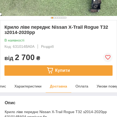
Крило ліве переднє Nissan X-Trail Rogue T32
з2014-2020рр
В наявності
Код: 631014BA0A
Роздріб
2 700
від
₴
Купити
пис
Характеристики
Доставка
Оплата
Умови пове
Опис
Крило ліве переднє Nissan X-Trail Rogue T32 з2014-2020рр
631014BA0A оригінал бв