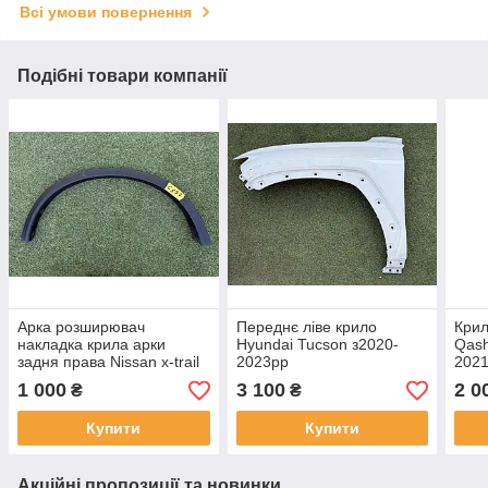
Всі умови повернення
Подібні товари компанії
Арка розширювач
Переднє ліве крило
Крил
накладка крила арки
Hyundai Tucson з2020-
Qash
задня права Nissan x-trail
2023рр
202
t32 Rogue від2014-20рр
ориг
1 000
3 100
2 0
₴
₴
Купити
Купити
Акційні пропозиції та новинки