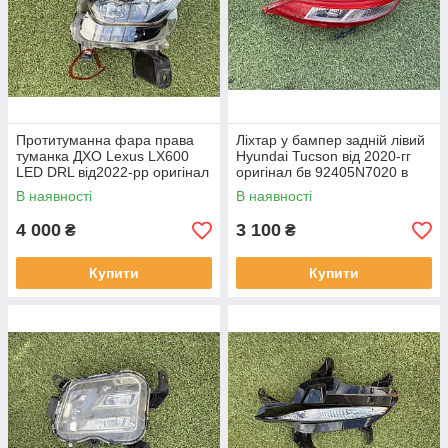
Протитуманна фара права
Ліхтар у бампер задній лівий
туманка ДХО Lexus LX600
Hyundai Tucson від 2020-гг
LED DRL від2022-рр оригінал
оригінал бв 92405N7020 в
бв відсутнє одно кріплення
нормальному стані
В наявності
В наявності
4 000
3 100
₴
₴
Купити
Купити