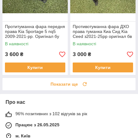
Протитуманна фара передня
Противотуманна фара ДХО
права Kia Sportage 5 nq5
права туманка Киа Сид Kia
2009-2021-рр. Оригінал бу
Ceed з2021-25рр оригінал бв
92202R2000 проклеєна
92207J7500 ціла
В наявності
В наявності
тріщина скла в непомітному
місці
3 600
3 000
₴
₴
Купити
Купити
Показати ще
Про нас
96% позитивних з 102 відгуків за рік
Працює з 26.05.2025
м. Київ