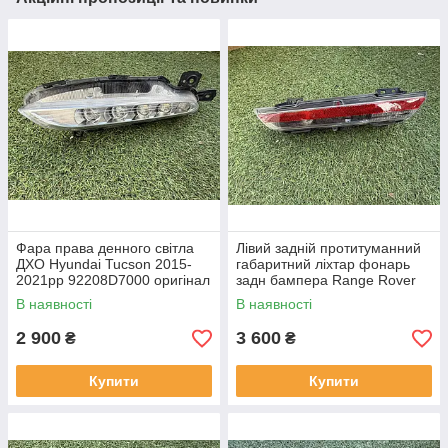
Фара права денного світла
Лівий задній протитуманний
ДХО Hyundai Tucson 2015-
габаритний ліхтар фонарь
2021рр 92208D7000 оригінал
задн бампера Range Rover
бв відсутнє одне кріплення,
L460 від 2021-рр LR152299
В наявності
В наявності
повністю робоча
оригінал бв повністю р
2 900
3 600
₴
₴
Купити
Купити