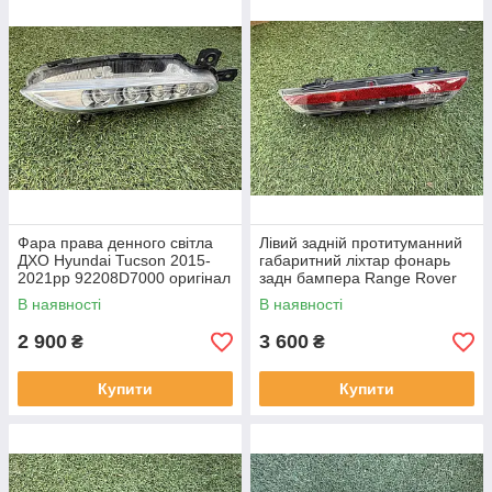
Фара права денного світла
Лівий задній протитуманний
ДХО Hyundai Tucson 2015-
габаритний ліхтар фонарь
2021рр 92208D7000 оригінал
задн бампера Range Rover
бв відсутнє одне кріплення,
L460 від 2021-рр LR152299
В наявності
В наявності
повністю робоча
оригінал бв повністю р
2 900
3 600
₴
₴
Купити
Купити