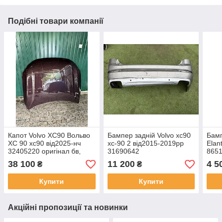
Подібні товари компанії
Капот Volvo XC90 Вольво
Бампер задній Volvo xc90
Бамп
XC 90 хс90 від2025-нч
xc-90 2 від2015-2019рр
Elan
32405220 оригінал бв,
31690642
865
мінімальна притертість
38 100
11 200
4 5
₴
₴
зкраю усунена ( на фото
видно)
Купити
Купити
Акційні пропозиції та новинки