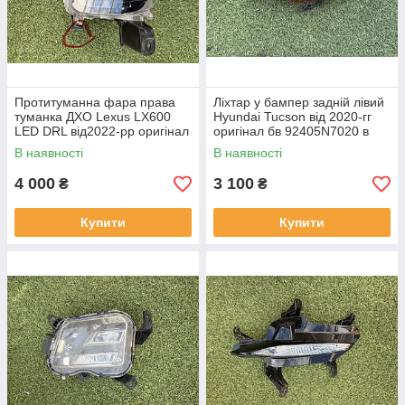
Протитуманна фара права
Ліхтар у бампер задній лівий
туманка ДХО Lexus LX600
Hyundai Tucson від 2020-гг
LED DRL від2022-рр оригінал
оригінал бв 92405N7020 в
бв відсутнє одно кріплення
нормальному стані
В наявності
В наявності
4 000
3 100
₴
₴
Купити
Купити