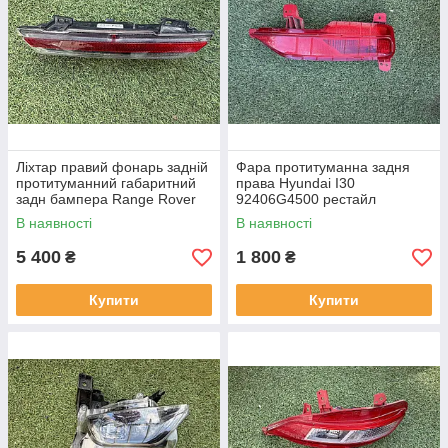
Ліхтар правий фонарь задній
Фара протитуманна задня
протитуманний габаритний
права Hyundai I30
задн бампера Range Rover
92406G4500 рестайл
L460 від2021-рр, LR152295
від2020-рр оригінал бв
В наявності
В наявності
оригінал повністю робо
відсутнє одне кріплення
5 400
1 800
₴
₴
Купити
Купити