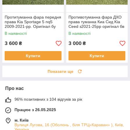
Протитуманна фара передня
Противотуманна фара ДХО
права Kia Sportage 5 nq5
права туманка Киа Сид Kia
2009-2021-рр. Оригінал бу
Ceed з2021-25рр оригінал бв
92202R2000 проклеєна
92207J7500 ціла
В наявності
В наявності
тріщина скла в непомітному
місці
3 600
3 000
₴
₴
Купити
Купити
Показати ще
Про нас
96% позитивних з 104 відгуків за рік
Працює з 26.05.2025
м. Київ
Вулиця Лугова, 16 (Оболонь , біля ТРЦ«Караван» ), Київ,
Україна