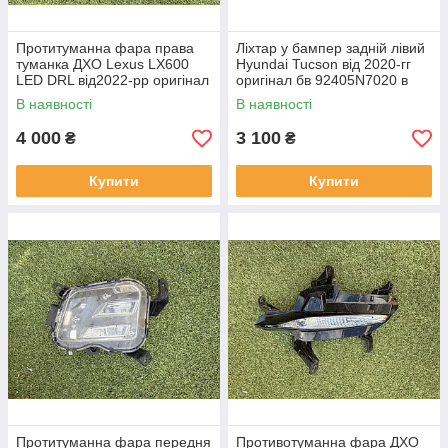
Протитуманна фара права
Ліхтар у бампер задній лівий
туманка ДХО Lexus LX600
Hyundai Tucson від 2020-гг
LED DRL від2022-рр оригінал
оригінал бв 92405N7020 в
бв відсутнє одно кріплення
нормальному стані
В наявності
В наявності
4 000
3 100
₴
₴
Купити
Купити
Протитуманна фара передня
Противотуманна фара ДХО