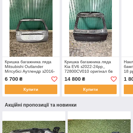
Кришка багажника ляда
Кришка багажника ляда
Накл
Mitsubishi Outlander
Kia EV6 з2022-24рр,,
бамп
Мітсубісі Аутлендр з2016-
72800CV010 оригінал бв
18 р
21рр 5801B669 , оригінал
ориг
6 700
14 800
1 8
₴
₴
бв рестайл,,
Купити
Купити
Акційні пропозиції та новинки