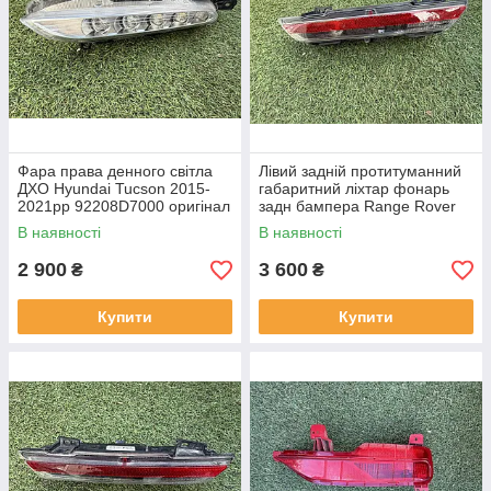
Фара права денного світла
Лівий задній протитуманний
ДХО Hyundai Tucson 2015-
габаритний ліхтар фонарь
2021рр 92208D7000 оригінал
задн бампера Range Rover
бв відсутнє одне кріплення,
L460 від 2021-рр LR152299
В наявності
В наявності
повністю робоча
оригінал бв повністю р
2 900
3 600
₴
₴
Купити
Купити