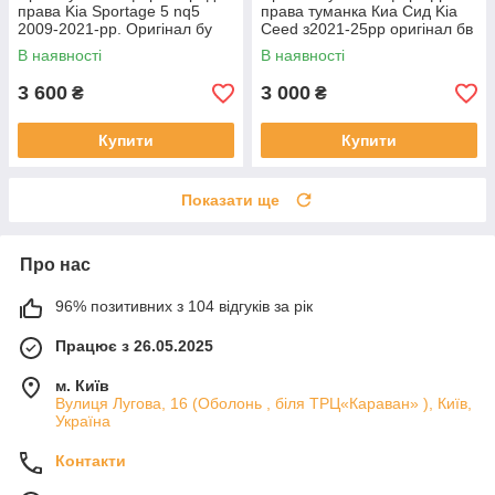
права Kia Sportage 5 nq5
права туманка Киа Сид Kia
2009-2021-рр. Оригінал бу
Ceed з2021-25рр оригінал бв
92202R2000 проклеєна
92207J7500 ціла
В наявності
В наявності
тріщина скла в непомітному
місці
3 600
3 000
₴
₴
Купити
Купити
Показати ще
Про нас
96% позитивних з 104 відгуків за рік
Працює з 26.05.2025
м. Київ
Вулиця Лугова, 16 (Оболонь , біля ТРЦ«Караван» ), Київ,
Україна
Контакти