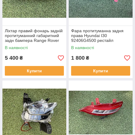
Ліхтар правий фонарь задній
Фара протитуманна задня
протитуманний габаритний
права Hyundai I30
задн бампера Range Rover
92406G4500 рестайл
L460 від2021-рр, LR152295
від2020-рр оригінал бв
В наявності
В наявності
оригінал повністю робо
відсутнє одне кріплення
5 400
1 800
₴
₴
Купити
Купити